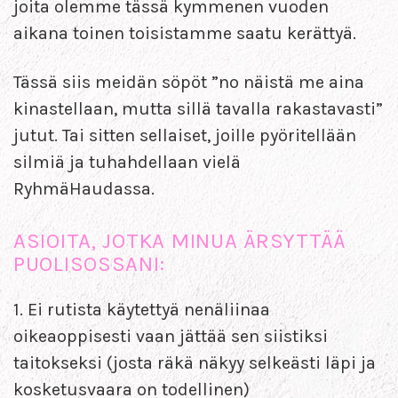
joita olemme tässä kymmenen vuoden
aikana toinen toisistamme saatu kerättyä.
Tässä siis meidän söpöt ”no näistä me aina
kinastellaan, mutta sillä tavalla rakastavasti”
jutut. Tai sitten sellaiset, joille pyöritellään
silmiä ja tuhahdellaan vielä
RyhmäHaudassa.
ASIOITA, JOTKA MINUA ÄRSYTTÄÄ
PUOLISOSSANI:
1. Ei rutista käytettyä nenäliinaa
oikeaoppisesti vaan jättää sen siistiksi
taitokseksi (josta räkä näkyy selkeästi läpi ja
kosketusvaara on todellinen)