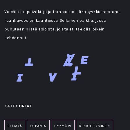
Valeäiti on päiväkirja ja terapiatuoli, likapyykkiä suoraan
ruuhkavuosien käänteistä. Sellainen paikka, jossa
puhutaan niistä asioista, joista et itse olisi oikein
kehdannut.
KATEGORIAT
ELÄMÄÄ
ESPANJA
HYYMÖRI
KIRJOITTAMINEN