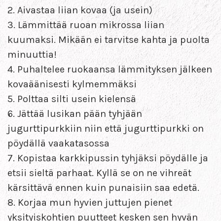
2. Aivastaa liian kovaa (ja usein)
3. Lämmittää ruoan mikrossa liian
kuumaksi. Mikään ei tarvitse kahta ja puolta
minuuttia!
4. Puhaltelee ruokaansa lämmityksen jälkeen
kovaäänisesti kylmemmäksi
5. Polttaa silti usein kielensä
6. Jättää lusikan pään tyhjään
jugurttipurkkiin niin että jugurttipurkki on
pöydällä vaakatasossa
7. Kopistaa karkkipussin tyhjäksi pöydälle ja
etsii sieltä parhaat. Kyllä se on ne vihreät
kärsittävä ennen kuin punaisiin saa edetä.
8. Korjaa mun hyvien juttujen pienet
yksityiskohtien puutteet kesken sen hyvän