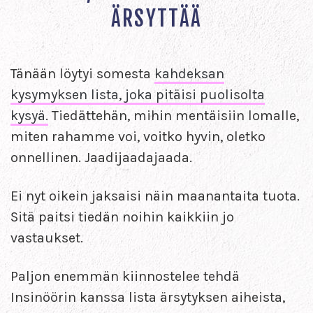
ÄRSYTTÄÄ
Tänään löytyi somesta
kahdeksan
kysymyksen lista, joka pitäisi puolisolta
kysyä.
Tiedättehän, mihin mentäisiin lomalle,
miten rahamme voi, voitko hyvin, oletko
onnellinen. Jaadijaadajaada.
Ei nyt oikein jaksaisi näin maanantaita tuota.
Sitä paitsi tiedän noihin kaikkiin jo
vastaukset.
Paljon enemmän kiinnostelee tehdä
Insinöörin kanssa lista ärsytyksen aiheista,