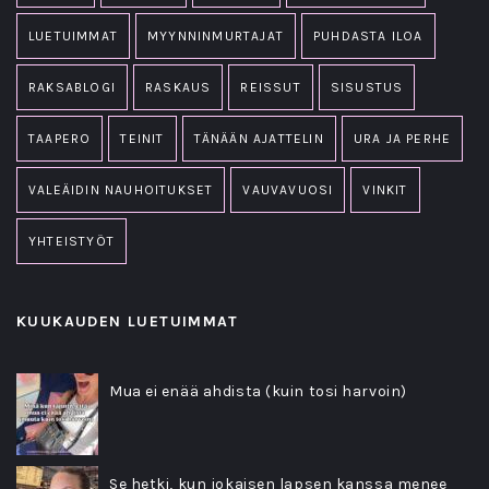
LUETUIMMAT
MYYNNINMURTAJAT
PUHDASTA ILOA
RAKSABLOGI
RASKAUS
REISSUT
SISUSTUS
TAAPERO
TEINIT
TÄNÄÄN AJATTELIN
URA JA PERHE
VALEÄIDIN NAUHOITUKSET
VAUVAVUOSI
VINKIT
YHTEISTYÖT
KUUKAUDEN LUETUIMMAT
Mua ei enää ahdista (kuin tosi harvoin)
Se hetki, kun jokaisen lapsen kanssa menee