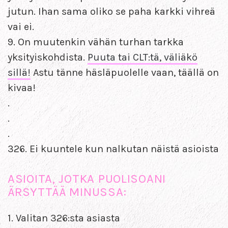
jutun. Ihan sama oliko se paha karkki vihreä
vai ei.
9. On muutenkin vähän turhan tarkka
yksityiskohdista.
Puuta tai CLT:tä, väliäkö
sillä!
Astu tänne häsläpuolelle vaan, täällä on
kivaa!
.
.
.
326. Ei kuuntele kun nalkutan näistä asioista
ASIOITA, JOTKA PUOLISOANI
ÄRSYTTÄÄ MINUSSA:
1. Valitan 326:sta asiasta