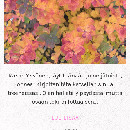
Rakas Ykkönen, täytit tänään jo neljätoista,
onnea! Kirjoitan tätä katsellen sinua
treeneissäsi. Olen haljeta ylpeydestä, mutta
osaan toki piilottaa sen,…
LUE LISÄÄ
NO COMMENT