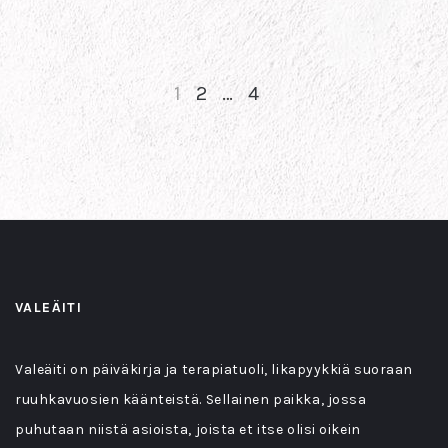
1
2
…
4
NEXT
VALEÄITI
Valeäiti on päiväkirja ja terapiatuoli, likapyykkiä suoraan
ruuhkavuosien käänteistä. Sellainen paikka, jossa
puhutaan niistä asioista, joista et itse olisi oikein