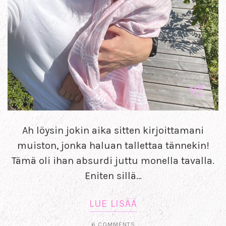
Ah löysin jokin aika sitten kirjoittamani
muiston, jonka haluan tallettaa tännekin!
Tämä oli ihan absurdi juttu monella tavalla.
Eniten sillä…
LUE LISÄÄ
6 COMMENTS