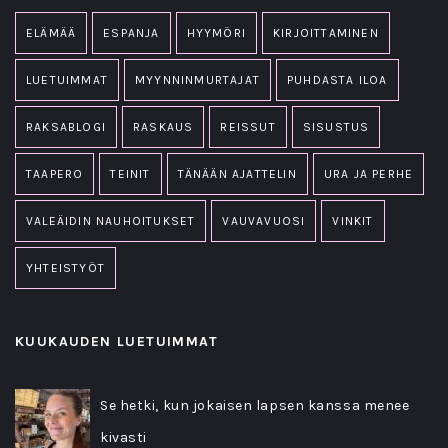
ELÄMÄÄ
ESPANJA
HYYMÖRI
KIRJOITTAMINEN
LUETUIMMAT
MYYNNINMURTAJAT
PUHDASTA ILOA
RAKSABLOGI
RASKAUS
REISSUT
SISUSTUS
TAAPERO
TEINIT
TÄNÄÄN AJATTELIN
URA JA PERHE
VALEÄIDIN NAUHOITUKSET
VAUVAVUOSI
VINKIT
YHTEISTYÖT
KUUKAUDEN LUETUIMMAT
Se hetki, kun jokaisen lapsen kanssa menee
kivasti