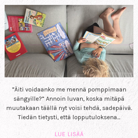
”Äiti voidaanko me mennä pomppimaan
sängyille?” Annoin luvan, koska mitäpä
muutakaan täällä nyt voisi tehdä, sadepäivä.
Tiedän tietysti, että lopputuloksena…
LUE LISÄÄ