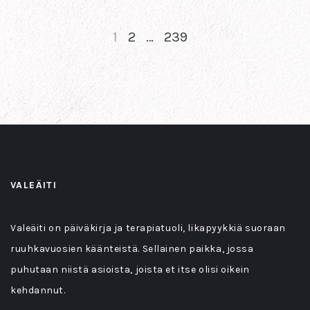
1
2
…
239
NEXT
VALEÄITI
Valeäiti on päiväkirja ja terapiatuoli, likapyykkiä suoraan
ruuhkavuosien käänteistä. Sellainen paikka, jossa
puhutaan niistä asioista, joista et itse olisi oikein
kehdannut.