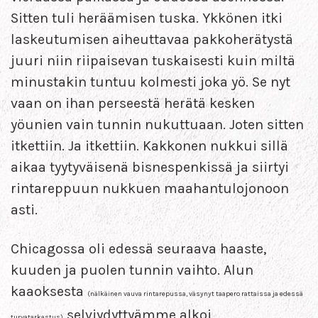
Sitten tuli heräämisen tuska. Ykkönen itki
laskeutumisen aiheuttavaa pakkoherätystä
juuri niin riipaisevan tuskaisesti kuin miltä
minustakin tuntuu kolmesti joka yö. Se nyt
vaan on ihan perseestä herätä kesken
yöunien vain tunnin nukuttuaan. Joten sitten
itkettiin. Ja itkettiin. Kakkonen nukkui sillä
aikaa tyytyväisenä bisnespenkissä ja siirtyi
rintareppuun nukkuen maahantulojonoon
asti.
Chicagossa oli edessä seuraava haaste,
kuuden ja puolen tunnin vaihto. Alun
kaaoksesta
(nälkäinen vauva rintarepussa, väsynyt taapero rattaissa ja edessä
selviydyttyämme alkoi
turvatarkastus)