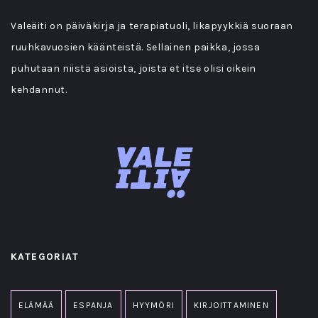
Valeäiti on päiväkirja ja terapiatuoli, likapyykkiä suoraan
ruuhkavuosien käänteistä. Sellainen paikka, jossa
puhutaan niistä asioista, joista et itse olisi oikein
kehdannut.
KATEGORIAT
ELÄMÄÄ
ESPANJA
HYYMÖRI
KIRJOITTAMINEN