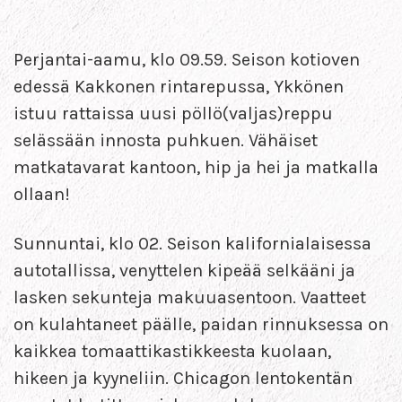
Perjantai-aamu, klo 09.59. Seison kotioven
edessä Kakkonen rintarepussa, Ykkönen
istuu rattaissa uusi pöllö(valjas)reppu
selässään innosta puhkuen. Vähäiset
matkatavarat kantoon, hip ja hei ja matkalla
ollaan!
Sunnuntai, klo 02. Seison kalifornialaisessa
autotallissa, venyttelen kipeää selkääni ja
lasken sekunteja makuuasentoon. Vaatteet
on kulahtaneet päälle, paidan rinnuksessa on
kaikkea tomaattikastikkeesta kuolaan,
hikeen ja kyyneliin. Chicagon lentokentän