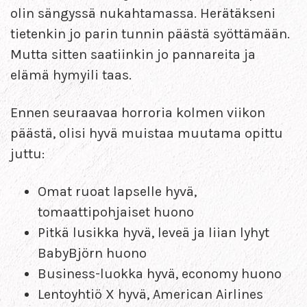
olin sängyssä nukahtamassa. Herätäkseni
tietenkin jo parin tunnin päästä syöttämään.
Mutta sitten saatiinkin jo pannareita ja
elämä hymyili taas.
Ennen seuraavaa horroria kolmen viikon
päästä, olisi hyvä muistaa muutama opittu
juttu:
Omat ruoat lapselle hyvä,
tomaattipohjaiset huono
Pitkä lusikka hyvä, leveä ja liian lyhyt
BabyBjörn huono
Business-luokka hyvä, economy huono
Lentoyhtiö X hyvä, American Airlines