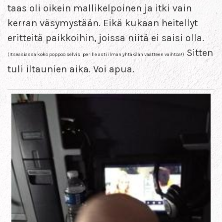
taas oli oikein mallikelpoinen ja itki vain
kerran väsymystään. Eikä kukaan heitellyt
eritteitä paikkoihin, joissa niitä ei saisi olla.
Sitten
(Itseasiassa koko poppoo selvisi perille asti ilman yhtäkään vaatteen vaihtoa!)
tuli iltaunien aika. Voi apua.