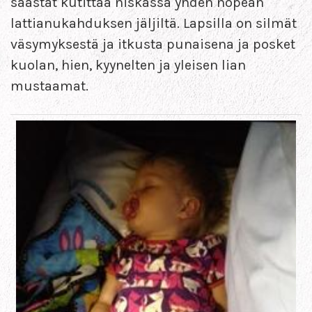
saastat kutittaa niskassa yhden nopean
lattianukahduksen jäljiltä. Lapsilla on silmät
väsymyksestä ja itkusta punaisena ja posket
kuolan, hien, kyynelten ja yleisen lian
mustaamat.