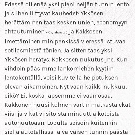
Edessä oli enää yksi pieni neljän tunnin lento
ja siihen liittyvät kauhedet: Ykkösen
herättäminen taas kesken unien, economyyn
ahtautuminen
ja Kakkosen
(yök, rahvasta!)
imettäminen minipenkissä vieressä istuvaa
sotilasmiestä tönien. Ja sitten taas yksi
Ykkösen herätys, Kakkosen nukutus jne. Kun
vihdoin pääsimme lankomiehen kyytiin
lentokentällä, voisi kuvitella helpotuksen
olevan aikamoinen. Nyt vaan kaikki nukkuu,
eikö? Ei, koska lapsemme ei vaan osaa.
Kakkonen huusi kolmen vartin matkasta ekat
viisi ja vikat viisitoista minuuttia kotoista
autohuutoaan. Lopulta seisoin kuitenkin
siellä autotallissa ja vaivaisen tunnin päästä