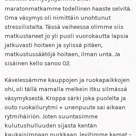
maratonmatkamme todellinen haaste selvitä.
Oma väsymys oli nimittäin unohtunut
stressilistalta. Tässä vaiheessa olimme siis
matkustaneet jo yli puoli vuorokautta lapsia
jatkuvasti hoitaen ja sylissä pitäen,
matkustussäätöjä hoitaen, ilman unta. Ja
sisäinen kello sanoo 02.
Kävelessämme kauppojen ja ruokapaikkojen
ohi, oli tällä mamalla melkein itku silmässä
väsymyksestä. Kroppa särki joka puolelta ja
outo ruokailurytmi + unenpuute sai aikaan
rytmihäiriön. Joten suuntasimme
kulutushulluuden sijasta kentän
kaukaisimpaan nurkkaan, levitimme kamat –