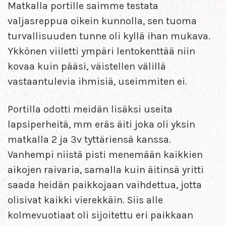
Matkalla portille saimme testata
valjasreppua oikein kunnolla, sen tuoma
turvallisuuden tunne oli kyllä ihan mukava.
Ykkönen viiletti ympäri lentokenttää niin
kovaa kuin pääsi, väistellen välillä
vastaantulevia ihmisiä, useimmiten ei.
Portilla odotti meidän lisäksi useita
lapsiperheitä, mm eräs äiti joka oli yksin
matkalla 2 ja 3v tyttäriensä kanssa.
Vanhempi niistä pisti menemään kaikkien
aikojen raivaria, samalla kuin äitinsä yritti
saada heidän paikkojaan vaihdettua, jotta
olisivat kaikki vierekkäin. Siis alle
kolmevuotiaat oli sijoitettu eri paikkaan