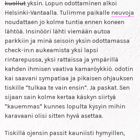
kuollut
yksin. Lopun odottaminen alkoi
Helsinki-Vantaalla. Tulimme paikalle
neuvoja
noudattaen jo kolme tuntia ennen koneen
lähtöä. Insinööri lähti viemään autoa
parkkiin ja minä seisoin yksin odottamassa
check-in:n aukeamista yksi lapsi
rintarepussa, yksi rattaissa ja ympärillä
kahden ihmisen vaativa kamaröykkiö. odotin
kai saavani sympatiaa ja pikaisen ohjauksen
tiskille ”tulkaa te vain ensin”. Ja paskat. Sen
sijaan sain kolme kertaa käskyn siirtyä
”kauemmas” kunnes lopulta kysyin mihin
karavaani olisi sitten hyvä asettaa.
Tiskillä ojensin passit kauniisti hymyillen,