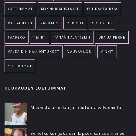
LUETUIMMAT
MYYNNINMURTAJAT
PUHDASTA ILOA
RAKSABLOGI
RASKAUS
REISSUT
SISUSTUS
TAAPERO
TEINIT
TÄNÄÄN AJATTELIN
URA JA PERHE
VALEÄIDIN NAUHOITUKSET
VAUVAVUOSI
VINKIT
YHTEISTYÖT
KUUKAUDEN LUETUIMMAT
Maanista urheilua ja loputonta valvomista
Se hetki, kun jokaisen lapsen kanssa menee