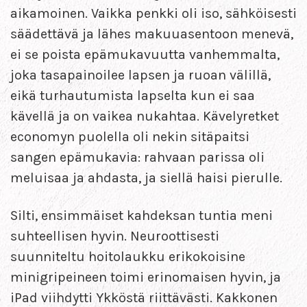
aikamoinen. Vaikka penkki oli iso, sähköisesti
säädettävä ja lähes makuuasentoon menevä,
ei se poista epämukavuutta vanhemmalta,
joka tasapainoilee lapsen ja ruoan välillä,
eikä turhautumista lapselta kun ei saa
kävellä ja on vaikea nukahtaa. Kävelyretket
economyn puolella oli nekin sitäpaitsi
sangen epämukavia: rahvaan parissa oli
meluisaa ja ahdasta, ja siellä haisi pierulle.
Silti, ensimmäiset kahdeksan tuntia meni
suhteellisen hyvin. Neuroottisesti
suunniteltu hoitolaukku erikokoisine
minigripeineen toimi erinomaisen hyvin, ja
iPad viihdytti Ykköstä riittävästi. Kakkonen