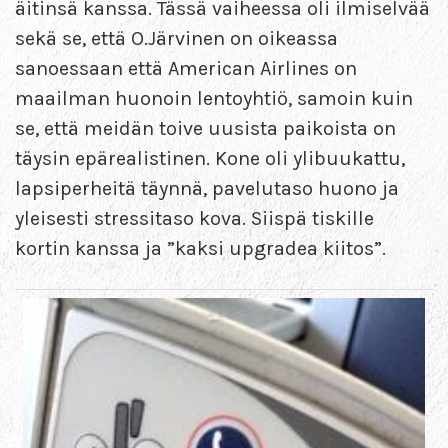
äitinsä kanssa. Tässä vaiheessa oli ilmiselvää
sekä se, että O.Järvinen on oikeassa
sanoessaan että American Airlines on
maailman huonoin lentoyhtiö, samoin kuin
se, että meidän toive uusista paikoista on
täysin epärealistinen. Kone oli ylibuukattu,
lapsiperheitä täynnä, pavelutaso huono ja
yleisesti stressitaso kova. Siispä tiskille
kortin kanssa ja ”kaksi upgradea kiitos”.