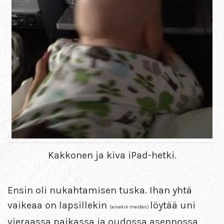
Kakkonen ja kiva iPad-hetki.
Ensin oli nukahtamisen tuska. Ihan yhtä
vaikeaa on lapsillekin
löytää uni
(ainakin meidän)
vieraassa paikassa ja oudossa asennossa.