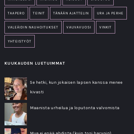
TAAPERO
TEINIT
TÄNÄÄN AJATTELIN
URA JA PERHE
VALEÄIDIN NAUHOITUKSET
VAUVAVUOSI
VINKIT
YHTEISTYÖT
KUUKAUDEN LUETUIMMAT
Se hetki, kun jokaisen lapsen kanssa menee
kivasti
Maanista urheilua ja loputonta valvomista
Mua ei enää ahdista (kuin tosi harvoin)