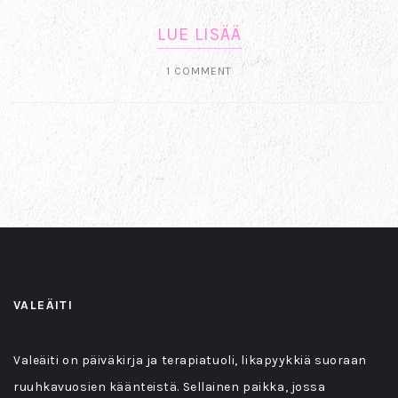
LUE LISÄÄ
1 COMMENT
VALEÄITI
Valeäiti on päiväkirja ja terapiatuoli, likapyykkiä suoraan
ruuhkavuosien käänteistä. Sellainen paikka, jossa