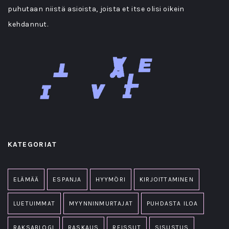
puhutaan niistä asioista, joista et itse olisi oikein
kehdannut.
KATEGORIAT
ELÄMÄÄ
ESPANJA
HYYMÖRI
KIRJOITTAMINEN
LUETUIMMAT
MYYNNINMURTAJAT
PUHDASTA ILOA
RAKSABLOGI
RASKAUS
REISSUT
SISUSTUS