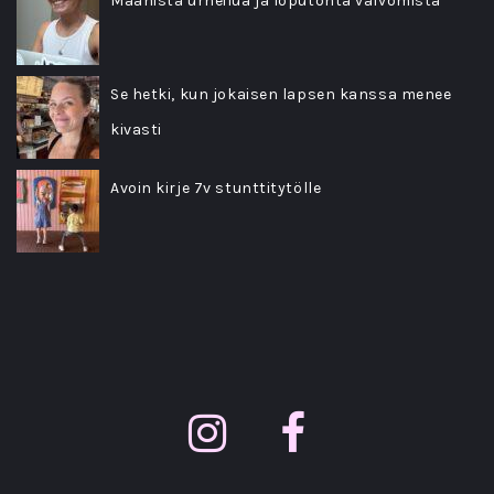
Maanista urheilua ja loputonta valvomista
Se hetki, kun jokaisen lapsen kanssa menee
kivasti
Avoin kirje 7v stunttitytölle