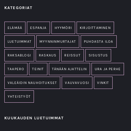
KATEGORIAT
ELÄMÄÄ
ESPANJA
HYYMÖRI
KIRJOITTAMINEN
LUETUIMMAT
MYYNNINMURTAJAT
PUHDASTA ILOA
RAKSABLOGI
RASKAUS
REISSUT
SISUSTUS
TAAPERO
TEINIT
TÄNÄÄN AJATTELIN
URA JA PERHE
VALEÄIDIN NAUHOITUKSET
VAUVAVUOSI
VINKIT
YHTEISTYÖT
KUUKAUDEN LUETUIMMAT