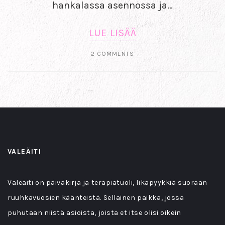
hankalassa asennossa ja…
LUE LISÄÄ
2 COMMENTS
VALEÄITI
Valeäiti on päiväkirja ja terapiatuoli, likapyykkiä suoraan
ruuhkavuosien käänteistä. Sellainen paikka, jossa
puhutaan niistä asioista, joista et itse olisi oikein