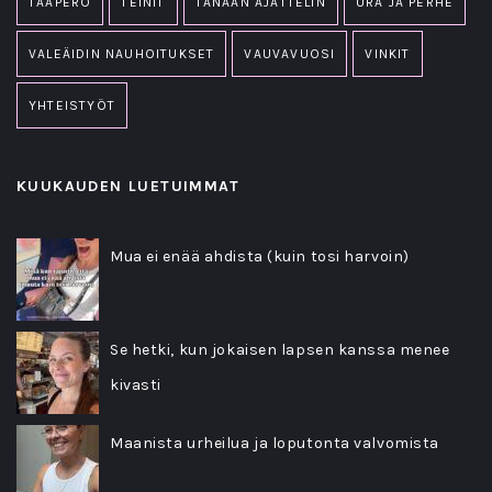
TAAPERO
TEINIT
TÄNÄÄN AJATTELIN
URA JA PERHE
VALEÄIDIN NAUHOITUKSET
VAUVAVUOSI
VINKIT
YHTEISTYÖT
KUUKAUDEN LUETUIMMAT
Mua ei enää ahdista (kuin tosi harvoin)
Se hetki, kun jokaisen lapsen kanssa menee
kivasti
Maanista urheilua ja loputonta valvomista