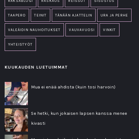
RAKSABLOGI
RASKAUS
REISSUT
SISUSTUS
TAAPERO
TEINIT
TÄNÄÄN AJATTELIN
URA JA PERHE
VALEÄIDIN NAUHOITUKSET
VAUVAVUOSI
VINKIT
YHTEISTYÖT
KUUKAUDEN LUETUIMMAT
Mua ei enää ahdista (kuin tosi harvoin)
Se hetki, kun jokaisen lapsen kanssa menee
kivasti