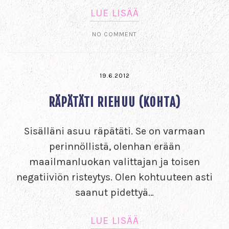
LUE LISÄÄ
NO COMMENT
19.6.2012
RÄPÄTÄTI RIEHUU (KOHTA)
Sisälläni asuu räpätäti. Se on varmaan
perinnöllistä, olenhan erään
maailmanluokan valittajan ja toisen
negatiiviön risteytys. Olen kohtuuteen asti
saanut pidettyä…
LUE LISÄÄ