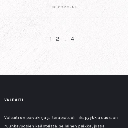
NO COMMENT
1
2
…
4
NEXT
VALEÄITI
Valeäiti on päiväkirja ja terapiatuoli, likapyykkiä suoraan
ruuhkavuosien käänteistä. Sellainen paikka, jossa