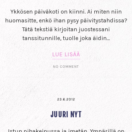
Ykkösen päiväkoti on kiinni. Ai miten niin
huomasitte, enkö ihan pysy päivitystahdissa?
Tätä tekstiä kirjoitan juostessani
tanssitunnille, tuolle joka äidin…
LUE LISÄÄ
NO COMMENT
23.6.2012
JUURI NYT
Istun pihakeinussa ja imetän. Ympärillä on