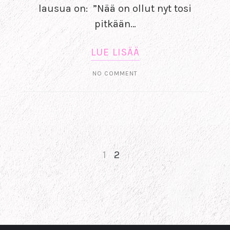
lausua on: ”Nää on ollut nyt tosi
pitkään…
LUE LISÄÄ
NO COMMENT
1
2
NEXT