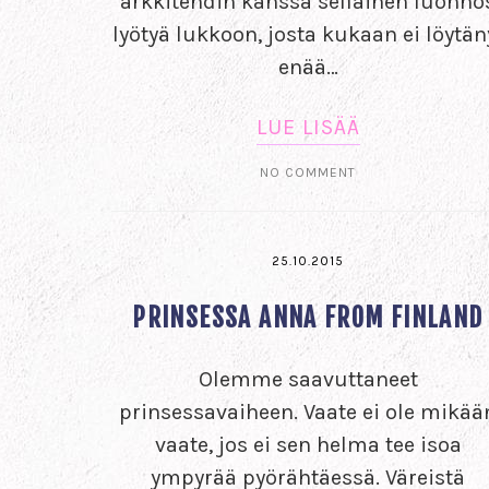
arkkitehdin kanssa sellainen luonno
lyötyä lukkoon, josta kukaan ei löytän
enää…
LUE LISÄÄ
NO COMMENT
25.10.2015
PRINSESSA ANNA FROM FINLAND
Olemme saavuttaneet
prinsessavaiheen. Vaate ei ole mikää
vaate, jos ei sen helma tee isoa
ympyrää pyörähtäessä. Väreistä