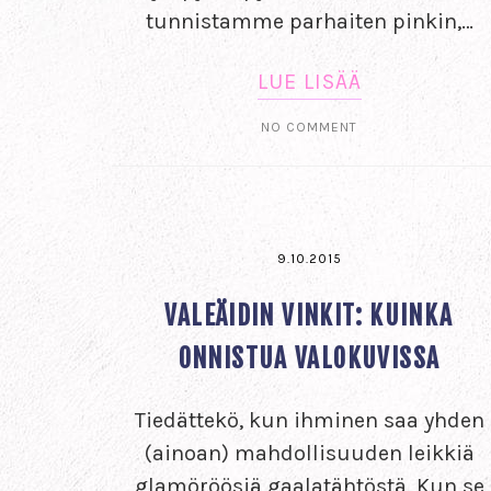
tunnistamme parhaiten pinkin,…
LUE LISÄÄ
NO COMMENT
9.10.2015
VALEÄIDIN VINKIT: KUINKA
ONNISTUA VALOKUVISSA
Tiedättekö, kun ihminen saa yhden
(ainoan) mahdollisuuden leikkiä
glamöröösiä gaalatähtöstä. Kun se