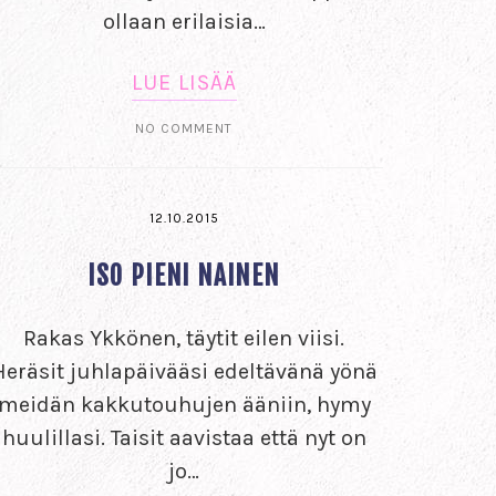
ollaan erilaisia…
LUE LISÄÄ
NO COMMENT
12.10.2015
ISO PIENI NAINEN
Rakas Ykkönen, täytit eilen viisi.
Heräsit juhlapäivääsi edeltävänä yönä
meidän kakkutouhujen ääniin, hymy
huulillasi. Taisit aavistaa että nyt on
jo…