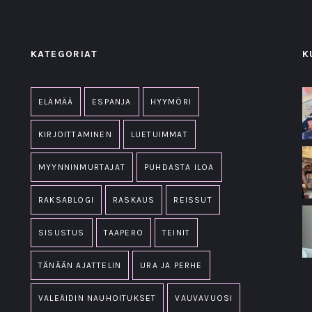
KATEGORIAT
K
ELÄMÄÄ
ESPANJA
HYYMÖRI
KIRJOITTAMINEN
LUETUIMMAT
MYYNNINMURTAJAT
PUHDASTA ILOA
RAKSABLOGI
RASKAUS
REISSUT
SISUSTUS
TAAPERO
TEINIT
TÄNÄÄN AJATTELIN
URA JA PERHE
VALEÄIDIN NAUHOITUKSET
VAUVAVUOSI