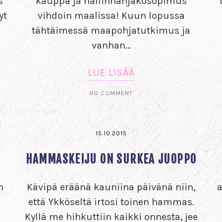
s
kauppa ja hallinnanjakosopimus
yt
vihdoin maalissa! Kuun lopussa
tähtäimessä maapohjatutkimus ja
vanhan…
LUE LISÄÄ
NO COMMENT
15.10.2015
HAMMASKEIJU ON SURKEA JUOPPO
n
Kävipä eräänä kauniina päivänä niin,
a
että Ykköseltä irtosi toinen hammas.
Kyllä me hihkuttiin kaikki onnesta, jee