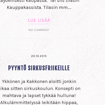
täydellisesti kaupassa. Tai siis tilasin
Kauppakassista. Tilasin mm.…
LUE LISÄÄ
NO COMMENT
20.10.2015
PYYNTÖ SIRKUSFRIIKEILLE
Ykkönen ja Kakkonen aloitti jonkin
ikaa sitten sirkuskoulun. Konsepti on
mahtava ja lapset tykkää hulluna!
Alkulämmittelyssä leikitään hippaa,