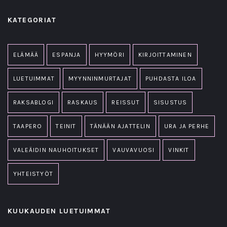
KATEGORIAT
ELÄMÄÄ
ESPANJA
HYYMÖRI
KIRJOITTAMINEN
LUETUIMMAT
MYYNNINMURTAJAT
PUHDASTA ILOA
RAKSABLOGI
RASKAUS
REISSUT
SISUSTUS
TAAPERO
TEINIT
TÄNÄÄN AJATTELIN
URA JA PERHE
VALEÄIDIN NAUHOITUKSET
VAUVAVUOSI
VINKIT
YHTEISTYÖT
KUUKAUDEN LUETUIMMAT