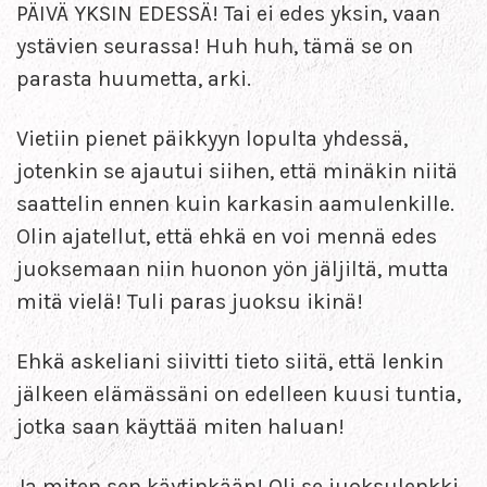
PÄIVÄ YKSIN EDESSÄ! Tai ei edes yksin, vaan
ystävien seurassa! Huh huh, tämä se on
parasta huumetta, arki.
Vietiin pienet päikkyyn lopulta yhdessä,
jotenkin se ajautui siihen, että minäkin niitä
saattelin ennen kuin karkasin aamulenkille.
Olin ajatellut, että ehkä en voi mennä edes
juoksemaan niin huonon yön jäljiltä, mutta
mitä vielä! Tuli paras juoksu ikinä!
Ehkä askeliani siivitti tieto siitä, että lenkin
jälkeen elämässäni on edelleen kuusi tuntia,
jotka saan käyttää miten haluan!
Ja miten sen käytinkään! Oli se juoksulenkki,