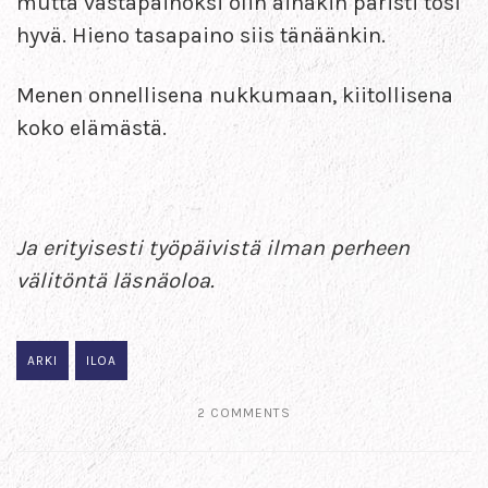
mutta vastapainoksi olin ainakin paristi tosi
hyvä. Hieno tasapaino siis tänäänkin.
Menen onnellisena nukkumaan, kiitollisena
koko elämästä.
Ja erityisesti työpäivistä ilman perheen
välitöntä läsnäoloa.
ARKI
ILOA
2 COMMENTS