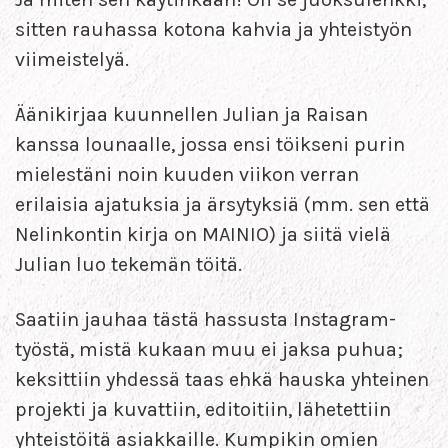
sitten rauhassa kotona kahvia ja yhteistyön
viimeistelyä.
Äänikirjaa kuunnellen Julian ja Raisan
kanssa lounaalle, jossa ensi töikseni purin
mielestäni noin kuuden viikon verran
erilaisia ajatuksia ja ärsytyksiä (mm. sen että
Nelinkontin kirja on MAINIO) ja siitä vielä
Julian luo tekemän töitä.
Saatiin jauhaa tästä hassusta Instagram-
työstä, mistä kukaan muu ei jaksa puhua;
keksittiin yhdessä taas ehkä hauska yhteinen
projekti ja kuvattiin, editoitiin, lähetettiin
yhteistöitä asiakkaille. Kumpikin omien