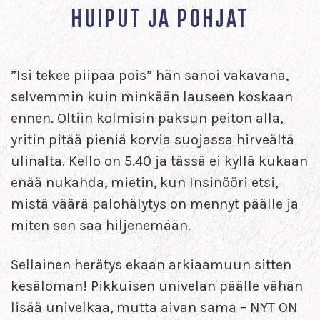
HUIPUT JA POHJAT
”Isi tekee piipaa pois” hän sanoi vakavana,
selvemmin kuin minkään lauseen koskaan
ennen. Oltiin kolmisin paksun peiton alla,
yritin pitää pieniä korvia suojassa hirveältä
ulinalta. Kello on 5.40 ja tässä ei kyllä kukaan
enää nukahda, mietin, kun Insinööri etsi,
mistä väärä palohälytys on mennyt päälle ja
miten sen saa hiljenemään.
Sellainen herätys ekaan arkiaamuun sitten
kesäloman! Pikkuisen univelan päälle vähän
lisää univelkaa, mutta aivan sama – NYT ON