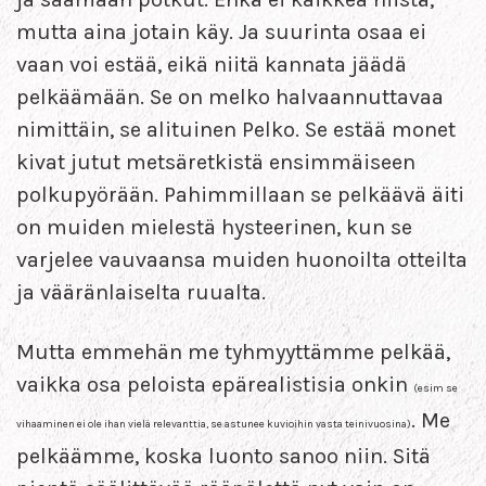
mutta aina jotain käy. Ja suurinta osaa ei
vaan voi estää, eikä niitä kannata jäädä
pelkäämään. Se on melko halvaannuttavaa
nimittäin, se alituinen Pelko. Se estää monet
kivat jutut metsäretkistä ensimmäiseen
polkupyörään. Pahimmillaan se pelkäävä äiti
on muiden mielestä hysteerinen, kun se
varjelee vauvaansa muiden huonoilta otteilta
ja vääränlaiselta ruualta.
Mutta emmehän me tyhmyyttämme pelkää,
vaikka osa peloista epärealistisia onkin
(esim se
. Me
vihaaminen ei ole ihan vielä relevanttia, se astunee kuvioihin vasta teinivuosina)
pelkäämme, koska luonto sanoo niin. Sitä