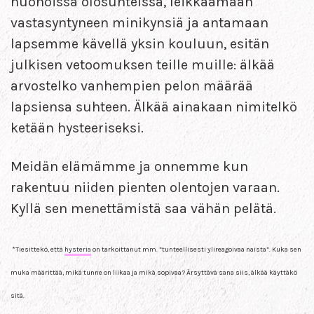
huonoissa olosuhteissa, leikkaamaan
vastasyntyneen minikynsiä ja antamaan
lapsemme kävellä yksin kouluun, esitän
julkisen vetoomuksen teille muille: älkää
arvostelko vanhempien pelon määrää
lapsiensa suhteen. Älkää ainakaan nimitelkö
ketään hysteeriseksi.
Meidän elämämme ja onnemme kun
rakentuu niiden pienten olentojen varaan.
Kyllä sen menettämistä saa vähän pelätä.
*Tiesittekö, että
hysteria
on tarko
ittanut mm.
”
tunteellisesti ylireagoivaa naista”.
Ku
ka sen
muka määrittää, mikä tunne on liikaa ja mikä sopivaa?
Ärsyttävä sana siis, älkää käyttäkö
sitä.