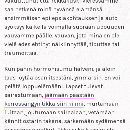
vakuuttunut että rekkakuski vieressämme
saa hetkenä minä hyvänsä elämänsä
ensimmäisen epilepsiakohtauksen ja auto
syöksyy kaikella voimalla suoraan upouuden
vauvamme päälle. Vauvan, jota minä en ole
vielä edes ehtinyt nälkiinnyttää, tiputtaa tai
traumoittaa.
Kun pahin hormonisumu hälveni, ja aloin
taas löytää osan itsestäni, ymmärsin. En voi
pelätä loppuelämääni. Lapset tulevat
sairastumaan,
jäämään päästään
kerrossängyn tikkaisiin kiinni
, murtamaan
luitaan, joutumaan sairaalaan, vetämään
kännit ostarin takana, särkemään sydämensä
ja saamaan potkut. Ehkä ei kaikkea niistä,