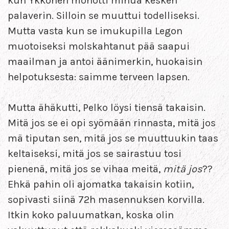
kun Ykkönen monotti minua kesken
palaverin. Silloin se muuttui todelliseksi.
Mutta vasta kun se imukupilla Legon
muotoiseksi molskahtanut pää saapui
maailman ja antoi äänimerkin, huokaisin
helpotuksesta: saimme terveen lapsen.
Mutta ähäkutti, Pelko löysi tiensä takaisin.
Mitä jos se ei opi syömään rinnasta, mitä jos
mä tiputan sen, mitä jos se muuttuukin taas
keltaiseksi, mitä jos se sairastuu tosi
pienenä, mitä jos se vihaa meitä,
mitä jos
??
Ehkä pahin oli ajomatka takaisin kotiin,
sopivasti siinä 72h masennuksen korvilla.
Itkin koko paluumatkan, koska olin