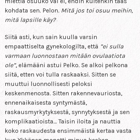
miettiä osuuko vai ei, ehdin kuitenkin taas
kohdata sen. Pelon.
Mitä jos toi osuu meihin,
mitä lapsille käy?
Siitä asti, kun sain kuulla varsin
empaattiselta gynekologilta, että
”ei sulla
varmaan luonnostaan mitään ovulaatiota
ole”
, elämääni astui Pelko. Se alkoi pelkona
siitä, etten voi tulla raskaaksi. Sitten se
muuttui luonnollisesti peloksi
keskenmenosta. Sitten rakennevauriosta,
ennenaikaisesta syntymästä,
raskausmyrkytyksestä, synnytyksestä ja sen
komplikaatioista… Taisin iloita ja nauttia
koko raskaudesta ensimmäistä kertaa vasta