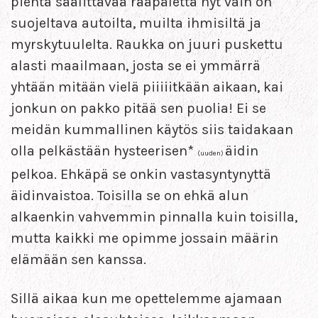
pientä säälittävää rääpälettä nyt vain on
suojeltava autoilta, muilta ihmisiltä ja
myrskytuulelta. Raukka on juuri puskettu
alasti maailmaan, josta se ei ymmärrä
yhtään mitään vielä piiiiitkään aikaan, kai
jonkun on pakko pitää sen puolia! Ei se
meidän kummallinen käytös siis taidakaan
olla pelkästään hysteerisen*
äidin
(uuden)
pelkoa. Ehkäpä se onkin vastasyntynyttä
äidinvaistoa. Toisilla se on ehkä alun
alkaenkin vahvemmin pinnalla kuin toisilla,
mutta kaikki me opimme jossain määrin
elämään sen kanssa.
Sillä aikaa kun me opettelemme ajamaan