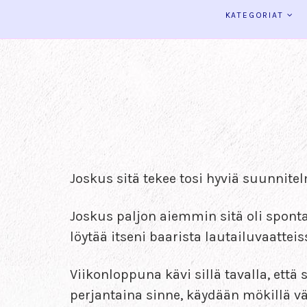
KATEGORIAT
Joskus sitä tekee tosi hyviä suunnitel
Joskus paljon aiemmin sitä oli spontaa
löytää itseni baarista lautailuvaattei
Viikonloppuna kävi sillä tavalla, ett
perjantaina sinne, käydään mökillä v