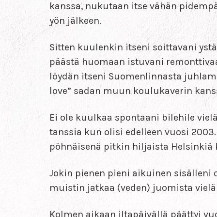
kanssa, nukutaan itse vähän pidempä
yön jälkeen.
Sitten kuulenkin itseni soittavani ystä
päästä huomaan istuvani remonttivaat
löydän itseni Suomenlinnasta juhlame
love” sadan muun koulukaverin kans
Ei ole kuulkaa spontaani bilehile vielä
tanssia kun olisi edelleen vuosi 2003
pöhnäisenä pitkin hiljaista Helsinkiä k
Jokin pienen pieni aikuinen sisälleni 
muistin jatkaa (veden) juomista vielä
Kolmen aikaan iltapäivällä päättyi vu