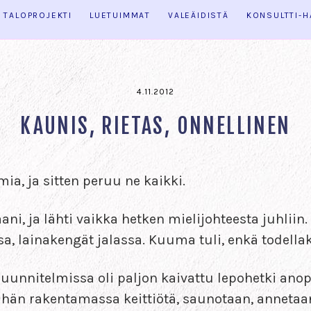
TALOPROJEKTI
LUETUIMMAT
VALEÄIDISTÄ
KONSULTTI-
4.11.2012
KAUNIS, RIETAS, ONNELLINEN
mia, ja sitten peruu ne kaikki.
ni, ja lähti vaikka hetken mielijohteesta juhliin
ssa, lainakengät jalassa. Kuuma tuli, enkä todell
ä suunnitelmissa oli paljon kaivattu lepohetki an
ähän rakentamassa keittiötä, saunotaan, annetaa