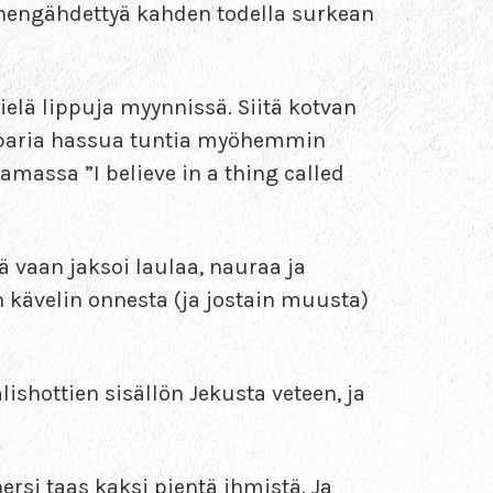
 hengähdettyä kahden todella surkean
 vielä lippuja myynnissä. Siitä kotvan
n paria hassua tuntia myöhemmin
massa ”I believe in a thing called
tä vaan jaksoi laulaa, nauraa ja
n kävelin onnesta (ja jostain muusta)
lishottien sisällön Jekusta veteen, ja
rsi taas kaksi pientä ihmistä. Ja