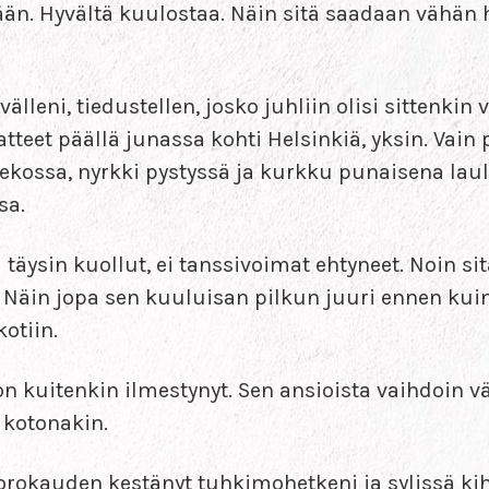
än. Hyvältä kuulostaa. Näin sitä saadaan vähän
välleni, tiedustellen, josko juhliin olisi sittenkin
teet päällä junassa kohti Helsinkiä, yksin. Vai
kossa, nyrkki pystyssä ja kurkku punaisena laula
sa.
 täysin kuollut, ei tanssivoimat ehtyneet. Noin si
. Näin jopa sen kuuluisan pilkun juuri ennen kui
otiin.
on kuitenkin ilmestynyt. Sen ansioista vaihdoin vä
 kotonakin.
orokauden kestänyt tuhkimohetkeni ja sylissä kihe