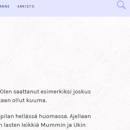
HANNE
ARKISTO
. Olen saattanut esimerkiksi joskus
akaan ollut kuuma.
oppilan hellässä huomassa. Ajellaan
n lasten leikkiä Mummin ja Ukin