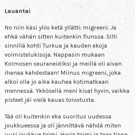
Lauantai
No niin käsi ylös ketä yllätti: migreeni. Ja
ehkä vähän sitten kuitenkin flunssa. Silti
sinnillä kohti Turkua ja kauden ekoja
voimistelukisoja. Nappasin mukaan
Kolmosen seuraneidiksi ja meillä oli aivan
ihanaa kahdestaan! Miinus migreeni, joka
alkoi olla jo aika kauhea kotimatkaan
mennessä. Ykkösellä meni kisat hyvin, vaikka
pisteet jäi vielä kauas toivotusta.
Tää oli kuitenkin eka suoritus uudessa
joukkueessa ja oli jännittävä nähdä miten
uusi joukkue toimi. Hyvin toimi ja taas tippa