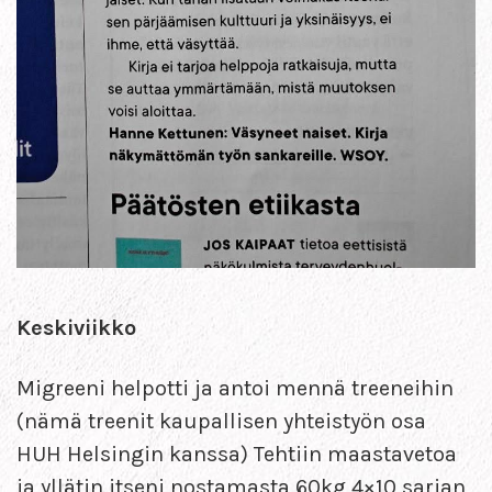
Keskiviikko
Migreeni helpotti ja antoi mennä treeneihin
(nämä treenit kaupallisen yhteistyön osa
HUH Helsingin kanssa) Tehtiin maastavetoa
ja yllätin itseni nostamasta 60kg 4×10 sarjan,