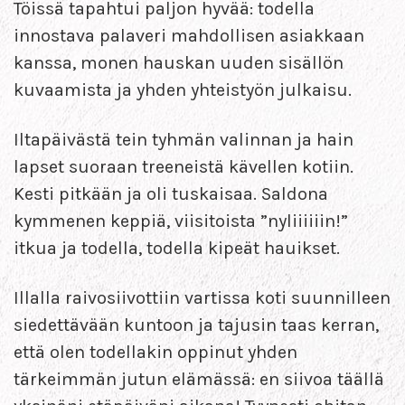
Töissä tapahtui paljon hyvää: todella
innostava palaveri mahdollisen asiakkaan
kanssa, monen hauskan uuden sisällön
kuvaamista ja yhden yhteistyön julkaisu.
Iltapäivästä tein tyhmän valinnan ja hain
lapset suoraan treeneistä kävellen kotiin.
Kesti pitkään ja oli tuskaisaa. Saldona
kymmenen keppiä, viisitoista ”nyliiiiiin!”
itkua ja todella, todella kipeät hauikset.
Illalla raivosiivottiin vartissa koti suunnilleen
siedettävään kuntoon ja tajusin taas kerran,
että olen todellakin oppinut yhden
tärkeimmän jutun elämässä: en siivoa täällä