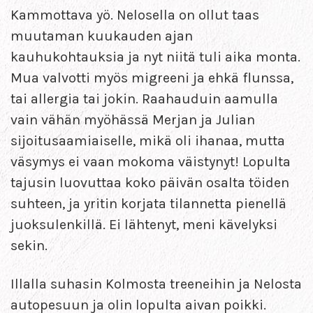
Kammottava yö. Nelosella on ollut taas
muutaman kuukauden ajan
kauhukohtauksia ja nyt niitä tuli aika monta.
Mua valvotti myös migreeni ja ehkä flunssa,
tai allergia tai jokin. Raahauduin aamulla
vain vähän myöhässä Merjan ja Julian
sijoitusaamiaiselle, mikä oli ihanaa, mutta
väsymys ei vaan mokoma väistynyt! Lopulta
tajusin luovuttaa koko päivän osalta töiden
suhteen, ja yritin korjata tilannetta pienellä
juoksulenkillä. Ei lähtenyt, meni kävelyksi
sekin.
Illalla suhasin Kolmosta treeneihin ja Nelosta
autopesuun ja olin lopulta aivan poikki.