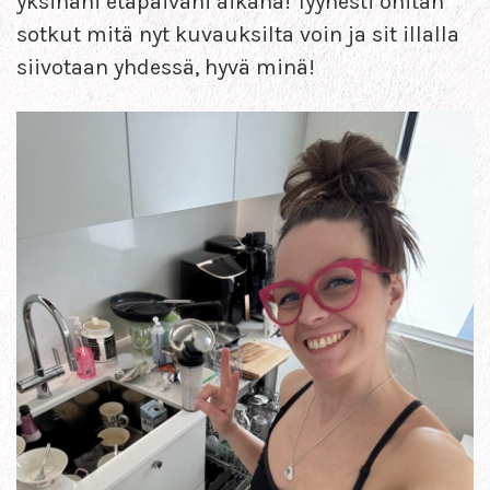
yksinäni etäpäiväni aikana! Tyynesti ohitan
sotkut mitä nyt kuvauksilta voin ja sit illalla
siivotaan yhdessä, hyvä minä!