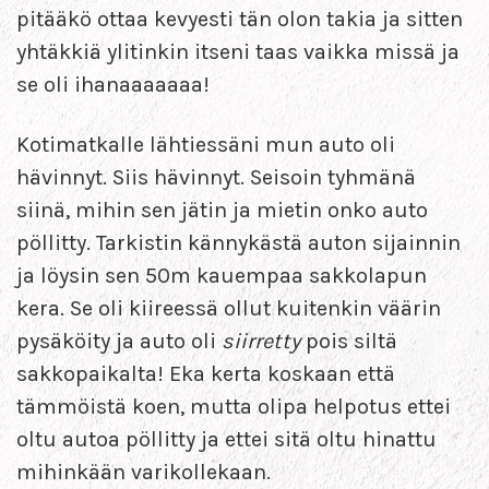
pitääkö ottaa kevyesti tän olon takia ja sitten
yhtäkkiä ylitinkin itseni taas vaikka missä ja
se oli ihanaaaaaaa!
Kotimatkalle lähtiessäni mun auto oli
hävinnyt. Siis hävinnyt. Seisoin tyhmänä
siinä, mihin sen jätin ja mietin onko auto
pöllitty. Tarkistin kännykästä auton sijainnin
ja löysin sen 50m kauempaa sakkolapun
kera. Se oli kiireessä ollut kuitenkin väärin
pysäköity ja auto oli
siirretty
pois siltä
sakkopaikalta! Eka kerta koskaan että
tämmöistä koen, mutta olipa helpotus ettei
oltu autoa pöllitty ja ettei sitä oltu hinattu
mihinkään varikollekaan.