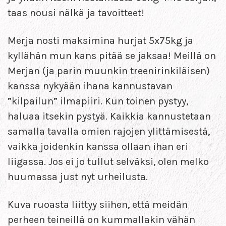
taas nousi nälkä ja tavoitteet!
Merja nosti maksimina hurjat 5x75kg ja
kyllähän mun kans pitää se jaksaa! Meillä on
Merjan (ja parin muunkin treenirinkiläisen)
kanssa nykyään ihana kannustavan
”kilpailun” ilmapiiri. Kun toinen pystyy,
haluaa itsekin pystyä. Kaikkia kannustetaan
samalla tavalla omien rajojen ylittämisestä,
vaikka joidenkin kanssa ollaan ihan eri
liigassa. Jos ei jo tullut selväksi, olen melko
huumassa just nyt urheilusta.
Kuva ruoasta liittyy siihen, että meidän
perheen teineillä on kummallakin vähän