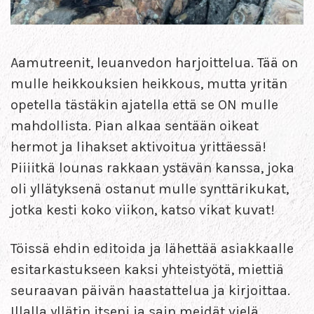
Aamutreenit, leuanvedon harjoittelua. Tää on
mulle heikkouksien heikkous, mutta yritän
opetella tästäkin ajatella että se ON mulle
mahdollista. Pian alkaa sentään oikeat
hermot ja lihakset aktivoitua yrittäessä!
Piiiitkä lounas rakkaan ystävän kanssa, joka
oli yllätyksenä ostanut mulle synttärikukat,
jotka kesti koko viikon, katso vikat kuvat!
Töissä ehdin editoida ja lähettää asiakkaalle
esitarkastukseen kaksi yhteistyötä, miettiä
seuraavan päivän haastattelua ja kirjoittaa.
Illalla yllätin itseni ja sain meidät vielä