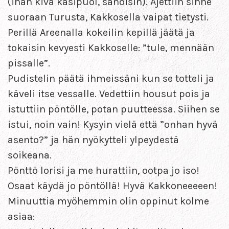
(ihan kiva kasipuol, sanoisin). Ajettiin sinne
suoraan Turusta, Kakkosella vaipat tietysti.
Perillä Areenalla kokeilin kepillä jäätä ja
tokaisin kevyesti Kakkoselle: ”tule, mennään
pissalle”.
Pudistelin päätä ihmeissäni kun se totteli ja
käveli itse vessalle. Vedettiin housut pois ja
istuttiin pöntölle, potan puutteessa. Siihen se
istui, noin vain! Kysyin vielä että ”onhan hyvä
asento?” ja hän nyökytteli ylpeydestä
soikeana.
Pönttö lorisi ja me hurattiin, ootpa jo iso!
Osaat käydä jo pöntöllä! Hyvä Kakkoneeeeen!
Minuuttia myöhemmin olin oppinut kolme
asiaa: