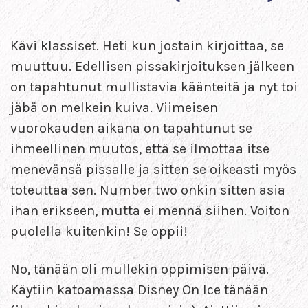
Kävi klassiset. Heti kun jostain kirjoittaa, se
muuttuu. Edellisen pissakirjoituksen jälkeen
on tapahtunut mullistavia käänteitä ja nyt toi
jäbä on melkein kuiva. Viimeisen
vuorokauden aikana on tapahtunut se
ihmeellinen muutos, että se ilmottaa itse
menevänsä pissalle ja sitten se oikeasti myös
toteuttaa sen. Number two onkin sitten asia
ihan erikseen, mutta ei mennä siihen. Voiton
puolella kuitenkin! Se oppii!
No, tänään oli mullekin oppimisen päivä.
Käytiin katoamassa Disney On Ice tänään