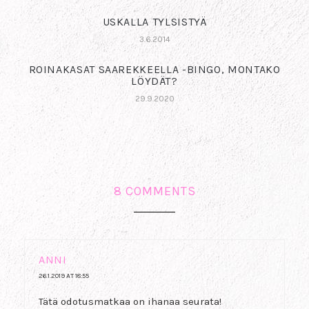
USKALLA TYLSISTYÄ
3.6.2014
ROINAKASAT SAAREKKEELLA -BINGO, MONTAKO
LÖYDÄT?
29.9.2020
8 COMMENTS
ANNI
26.1.2019 AT 18:55
Tätä odotusmatkaa on ihanaa seurata!