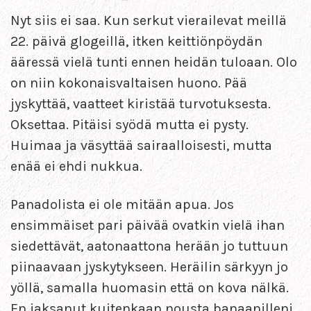
Nyt siis ei saa. Kun serkut vierailevat meillä
22. päivä glogeillä, itken keittiönpöydän
ääressä vielä tunti ennen heidän tuloaan. Olo
on niin kokonaisvaltaisen huono. Pää
jyskyttää, vaatteet kiristää turvotuksesta.
Oksettaa. Pitäisi syödä mutta ei pysty.
Huimaa ja väsyttää sairaalloisesti, mutta
enää ei ehdi nukkua.
Panadolista ei ole mitään apua. Jos
ensimmäiset pari päivää ovatkin vielä ihan
siedettävät, aatonaattona herään jo tuttuun
piinaavaan jyskytykseen. Heräilin särkyyn jo
yöllä, samalla huomasin että on kova nälkä.
En jaksanut kuitenkaan nousta banaanilleni