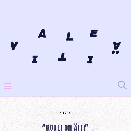
24.1.2012
”ROOLI ON ÄITI”