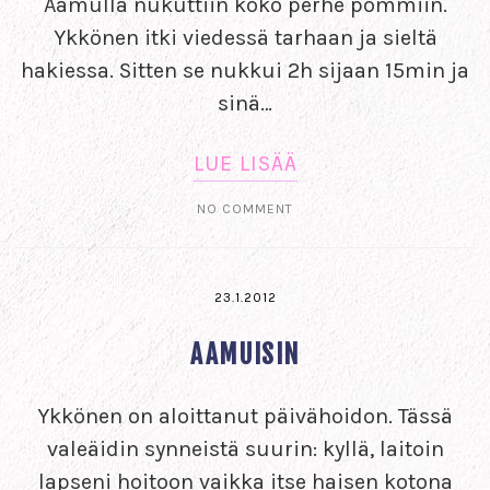
Aamulla nukuttiin koko perhe pommiin.
Ykkönen itki viedessä tarhaan ja sieltä
hakiessa. Sitten se nukkui 2h sijaan 15min ja
sinä…
LUE LISÄÄ
NO COMMENT
23.1.2012
AAMUISIN
Ykkönen on aloittanut päivähoidon. Tässä
valeäidin synneistä suurin: kyllä, laitoin
lapseni hoitoon vaikka itse haisen kotona