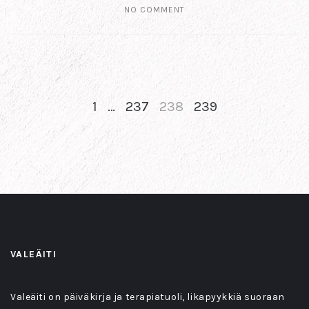
NO COMMENT
1
…
237
238
239
NEXT
PREV
VALEÄITI
Valeäiti on päiväkirja ja terapiatuoli, likapyykkiä suoraan