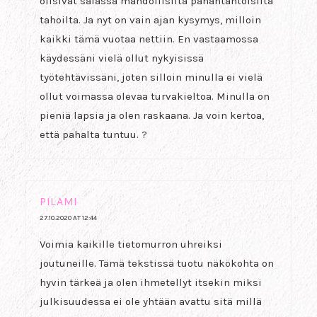
olisivat salassa mahdollisilta pahantahtoisilta
tahoilta. Ja nyt on vain ajan kysymys, milloin
kaikki tämä vuotaa nettiin. En vastaamossa
käydessäni vielä ollut nykyisissä
työtehtävissäni, joten silloin minulla ei vielä
ollut voimassa olevaa turvakieltoa. Minulla on
pieniä lapsia ja olen raskaana. Ja voin kertoa,
että pahalta tuntuu. ?
PILAMI
27.10.2020 AT 12:44
Voimia kaikille tietomurron uhreiksi
joutuneille. Tämä tekstissä tuotu näkökohta on
hyvin tärkeä ja olen ihmetellyt itsekin miksi
julkisuudessa ei ole yhtään avattu sitä millä