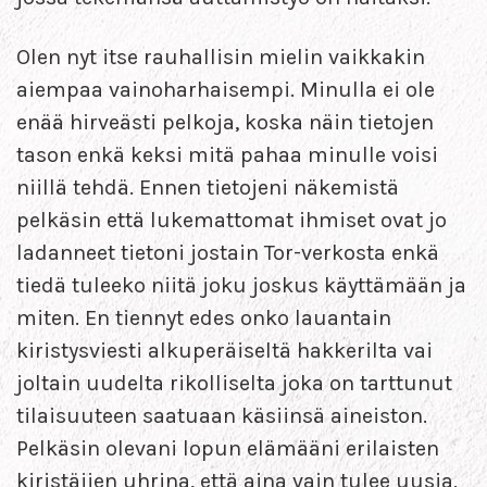
Olen nyt itse rauhallisin mielin vaikkakin
aiempaa vainoharhaisempi. Minulla ei ole
enää hirveästi pelkoja, koska näin tietojen
tason enkä keksi mitä pahaa minulle voisi
niillä tehdä. Ennen tietojeni näkemistä
pelkäsin että lukemattomat ihmiset ovat jo
ladanneet tietoni jostain Tor-verkosta enkä
tiedä tuleeko niitä joku joskus käyttämään ja
miten. En tiennyt edes onko lauantain
kiristysviesti alkuperäiseltä hakkerilta vai
joltain uudelta rikolliselta joka on tarttunut
tilaisuuteen saatuaan käsiinsä aineiston.
Pelkäsin olevani lopun elämääni erilaisten
kiristäjien uhrina, että aina vain tulee uusia.