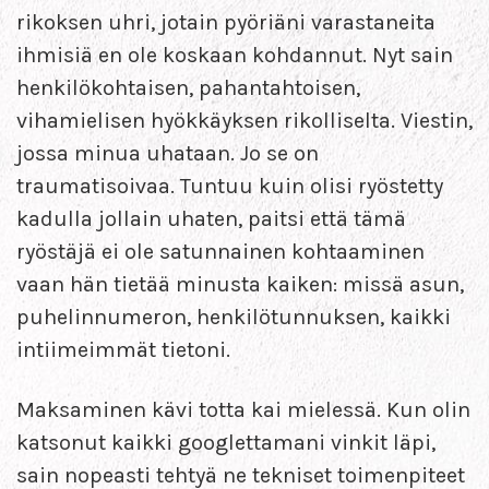
rikoksen uhri, jotain pyöriäni varastaneita
ihmisiä en ole koskaan kohdannut. Nyt sain
henkilökohtaisen, pahantahtoisen,
vihamielisen hyökkäyksen rikolliselta. Viestin,
jossa minua uhataan. Jo se on
traumatisoivaa. Tuntuu kuin olisi ryöstetty
kadulla jollain uhaten, paitsi että tämä
ryöstäjä ei ole satunnainen kohtaaminen
vaan hän tietää minusta kaiken: missä asun,
puhelinnumeron, henkilötunnuksen, kaikki
intiimeimmät tietoni.
Maksaminen kävi totta kai mielessä. Kun olin
katsonut kaikki googlettamani vinkit läpi,
sain nopeasti tehtyä ne tekniset toimenpiteet