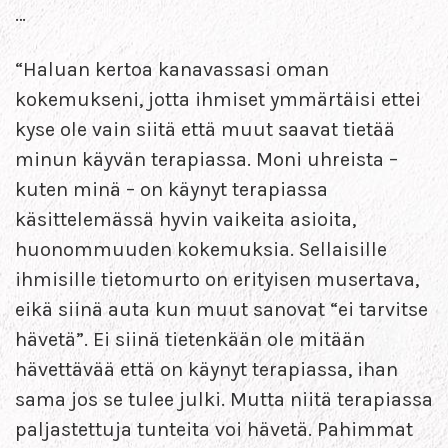
…
“Haluan kertoa kanavassasi oman
kokemukseni, jotta ihmiset ymmärtäisi ettei
kyse ole vain siitä että muut saavat tietää
minun käyvän terapiassa. Moni uhreista –
kuten minä – on käynyt terapiassa
käsittelemässä hyvin vaikeita asioita,
huonommuuden kokemuksia. Sellaisille
ihmisille tietomurto on erityisen musertava,
eikä siinä auta kun muut sanovat “ei tarvitse
hävetä”. Ei siinä tietenkään ole mitään
hävettävää että on käynyt terapiassa, ihan
sama jos se tulee julki. Mutta niitä terapiassa
paljastettuja tunteita voi hävetä. Pahimmat