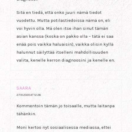
Sitä en tiedä, että onko juuri nämä tiedot
vuodettu. Mutta potilastiedoissa nämä on, eli
voi hyvin olla. Mä olen itse ihan sinut tämän
asian kanssa (koska on pakko olla – tätä ei saa
enää pois vaikka haluaisin), vaikka olisin kyllä
halunnut säilyttää itselleni mahdollisuuden
valita, kenelle kerron diagnoosini ja kenelle en.
SAARA
27.10.2020 AT 12:26
Kommentoin tämän jo toisaalle, mutta laitanpa
tähänkin.
Moni kertoo nyt sosiaalisessa mediassa, ettei