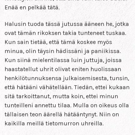
Enää en pelkää tätä.
Halusin tuoda tässä jutussa ääneen he, jotka
ovat tämän rikoksen takia tunteneet tuskaa.
Kun sain tietää, että tämä koskee myös
minua, olin täysin hädissäni ja paniikissa.
Kun siinä mielentilassa luin juttuja, joissa
haastatellut uhrit olivat eniten huolissaan
henkilötunnuksensa julkaisemisesta, tunsin,
että hätääni vähätellään. Tiedän, ettei kukaan
sitä tarkoittanut, mutta koin, ettei minun
tunteilleni annettu tilaa. Mulla on oikeus olla
tällaisen teon äärellä hätääntynyt. Niin on
kaikilla meillä tietomurron uhreilla.