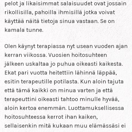
pelot ja likaisimmat salaisuudet ovat jossain
rikollisilla, pahoilla ihmisillä jotka voivat
käyttää näitä tietoja sinua vastaan. Se on
kamala tunne.
Olen käynyt terapiassa nyt usean vuoden ajan
kerran viikossa. Vuosien hoitosuhteen
jälkeen uskaltaa jo puhua oikeasti kaikesta.
Ekat pari vuotta heitettiin lähinnä läppää,
esitin terapeutille potilasta. Kun aloin tajuta
että tämä kaikki on minua varten ja että
terapeuttini oikeasti tahtoo minulle hyvää,
aloin kertoa enemmän. Luottamuksellisessa
hoitosuhteessa kerrot ihan kaiken,
sellaisenkin mitä kukaan muu elämässäsi ei