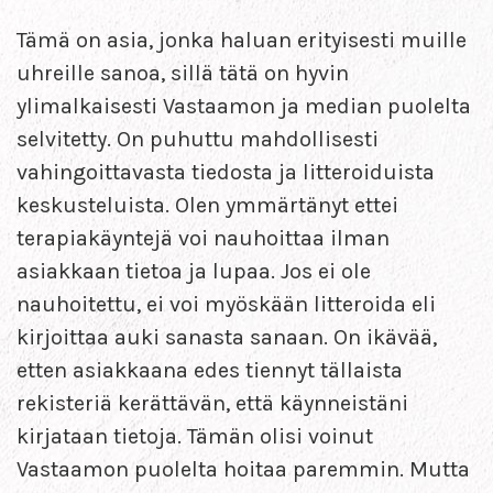
Tämä on asia, jonka haluan erityisesti muille
uhreille sanoa, sillä tätä on hyvin
ylimalkaisesti Vastaamon ja median puolelta
selvitetty. On puhuttu mahdollisesti
vahingoittavasta tiedosta ja litteroiduista
keskusteluista. Olen ymmärtänyt ettei
terapiakäyntejä voi nauhoittaa ilman
asiakkaan tietoa ja lupaa. Jos ei ole
nauhoitettu, ei voi myöskään litteroida eli
kirjoittaa auki sanasta sanaan. On ikävää,
etten asiakkaana edes tiennyt tällaista
rekisteriä kerättävän, että käynneistäni
kirjataan tietoja. Tämän olisi voinut
Vastaamon puolelta hoitaa paremmin. Mutta