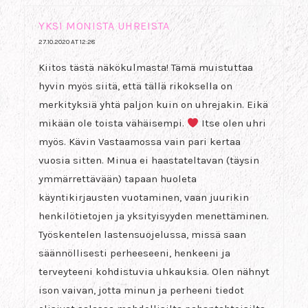
YKSI MONISTA UHREISTA
27.10.2020 AT 12:28
Kiitos tästä näkökulmasta! Tämä muistuttaa
hyvin myös siitä, että tällä rikoksella on
merkityksiä yhtä paljon kuin on uhrejakin. Eikä
mikään ole toista vähäisempi.
Itse olen uhri
myös. Kävin Vastaamossa vain pari kertaa
vuosia sitten. Minua ei haastateltavan (täysin
ymmärrettävään) tapaan huoleta
käyntikirjausten vuotaminen, vaan juurikin
henkilötietojen ja yksityisyyden menettäminen.
Työskentelen lastensuojelussa, missä saan
säännöllisesti perheeseeni, henkeeni ja
terveyteeni kohdistuvia uhkauksia. Olen nähnyt
ison vaivan, jotta minun ja perheeni tiedot