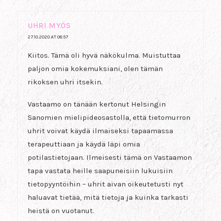
UHRI MYÖS
27.10.2020 AT 08:57
Kiitos. Tämä oli hyvä näkökulma. Muistuttaa
paljon omia kokemuksiani, olen tämän
rikoksen uhri itsekin.
Vastaamo on tänään kertonut Helsingin
Sanomien mielipideosastolla, että tietomurron
uhrit voivat käydä ilmaiseksi tapaamassa
terapeuttiaan ja käydä läpi omia
potilastietojaan. Ilmeisesti tämä on Vastaamon
tapa vastata heille saapuneisiin lukuisiin
tietopyyntöihin – uhrit aivan oikeutetusti nyt
haluavat tietää, mitä tietoja ja kuinka tarkasti
heistä on vuotanut.