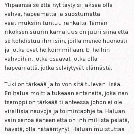
Ylipäänsä se että nyt täytyisi jaksaa olla
vahva, häpeämättä ja suostumatta
vaatimuksiin tuntuu rankalta. Tämän
rikoksen suurin kamaluus on juuri siinä että
se kohdistuu ihmisiin, joilla menee huonosti
ja jotka ovat heikoimmillaan. Ei heihin
vahvoihin, jotka osaavat jotka olla
häpeämättä, jotka selviytyvät elämästä.
Tuki on tärkeää ja toivon sitä tulevan lisää.
En halua moittia tukeaan antaneita, jokainen
tsemppi on tärkeää tilanteessa johon ei ole
virallisia neuvoja ja toimintaohjeita. Haluan
vain sanoa ääneen että on inhimillistä pelätä,
hävetä, olla hätääntynyt. Haluan muistuttaa