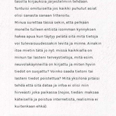
tasolla kirjauksia järjestelmiin tehdään.
Tuntuisi omituiselta jos kaikki puhutut asiat
olisi sanasta sanaan litteroitu.
Minua surettaa tässä sekin, että pelkään
monelle tulleen entistä isomman kynnyksen
hakea apua kun täytyy pelätä sitä mitä tietoja
voi tulevaisuudessakin levitä ja minne. Ainakin
itse mietin tätä jo nyt: missä kaikkialla on
minun tai lasteni terveystietoja, mitä esim.
neuvolakäynneillä on kirjattu ja miten hyvin
tiedot on suojattu? Voinko saada tietoni tai
lasteni tiedot poistettua? Mitä yksilönä pitäisi
tehdä että sitä dataa ja infoa ei olisi niin
hirveästi joka paikassa (nojoo, tiedän: maksaa
käteisellä ja poistua internetistä, realismia ei
kuitenkaan ehkä).