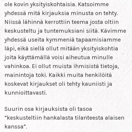
ole kovin yksityiskohtaisia. Katsoimme
yhdessä mitä kirjauksia minusta on tehty.
Niissä lähinnä kerrottiin teema josta oltiin
keskusteltu ja tuntemuksiani siitä. Kävimme
yhdessä useita kymmeniä tapaamisiamme
läpi, eikä siellä ollut mitään yksityiskohtia
joita käyttämällä voisi aiheutua minulle
vahinkoa. Ei ollut muista ihmisistä tietoja,
mainintoja toki. Kaikki muita henkilöitä
koskevat kirjaukset oli tehty kauniisti ja
kunnioittavasti.
Suurin osa kirjauksista oli tasoa
“keskusteltiin hankalasta tilanteesta alaisen
kanssa”.