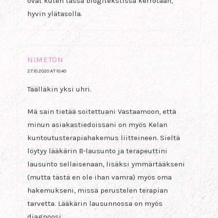
ovat kuten tässä blogitekstissä kerrotaan,
hyvin ylätasolla.
NIMETÖN
27.10.2020 AT 10:40
Täälläkin yksi uhri.
Mä sain tietää soitettuani Vastaamoon, että
minun asiakastiedoissani on myös Kelan
kuntoutusterapiahakemus liitteineen. Sieltä
löytyy lääkärin B-lausunto ja terapeuttini
lausunto sellaisenaan, lisäksi ymmärtääkseni
(mutta tästä en ole ihan vamra) myös oma
hakemukseni, missä perustelen terapian
tarvetta. Lääkärin lausunnossa on myös
diagnoosi.