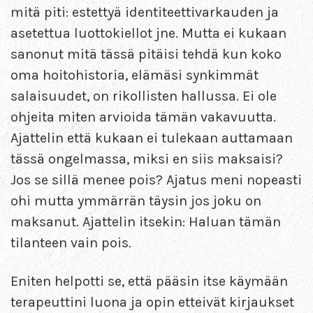
mitä piti: estettyä identiteettivarkauden ja
asetettua luottokiellot jne. Mutta ei kukaan
sanonut mitä tässä pitäisi tehdä kun koko
oma hoitohistoria, elämäsi synkimmät
salaisuudet, on rikollisten hallussa. Ei ole
ohjeita miten arvioida tämän vakavuutta.
Ajattelin että kukaan ei tulekaan auttamaan
tässä ongelmassa, miksi en siis maksaisi?
Jos se sillä menee pois? Ajatus meni nopeasti
ohi mutta ymmärrän täysin jos joku on
maksanut. Ajattelin itsekin: Haluan tämän
tilanteen vain pois.
Eniten helpotti se, että pääsin itse käymään
terapeuttini luona ja opin etteivät kirjaukset