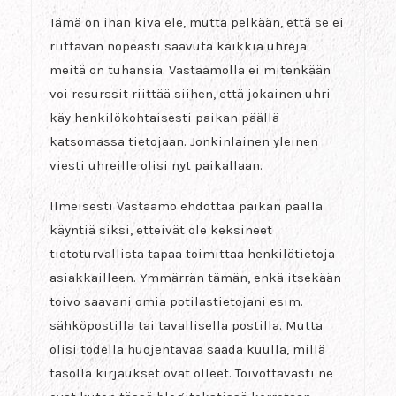
Tämä on ihan kiva ele, mutta pelkään, että se ei
riittävän nopeasti saavuta kaikkia uhreja:
meitä on tuhansia. Vastaamolla ei mitenkään
voi resurssit riittää siihen, että jokainen uhri
käy henkilökohtaisesti paikan päällä
katsomassa tietojaan. Jonkinlainen yleinen
viesti uhreille olisi nyt paikallaan.
Ilmeisesti Vastaamo ehdottaa paikan päällä
käyntiä siksi, etteivät ole keksineet
tietoturvallista tapaa toimittaa henkilötietoja
asiakkailleen. Ymmärrän tämän, enkä itsekään
toivo saavani omia potilastietojani esim.
sähköpostilla tai tavallisella postilla. Mutta
olisi todella huojentavaa saada kuulla, millä
tasolla kirjaukset ovat olleet. Toivottavasti ne