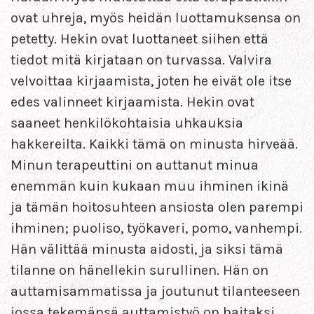
ovat uhreja, myös heidän luottamuksensa on
petetty. Hekin ovat luottaneet siihen että
tiedot mitä kirjataan on turvassa. Valvira
velvoittaa kirjaamista, joten he eivät ole itse
edes valinneet kirjaamista. Hekin ovat
saaneet henkilökohtaisia uhkauksia
hakkereilta. Kaikki tämä on minusta hirveää.
Minun terapeuttini on auttanut minua
enemmän kuin kukaan muu ihminen ikinä
ja tämän hoitosuhteen ansiosta olen parempi
ihminen; puoliso, työkaveri, pomo, vanhempi.
Hän välittää minusta aidosti, ja siksi tämä
tilanne on hänellekin surullinen. Hän on
auttamisammatissa ja joutunut tilanteeseen
jossa tekemänsä auttamistyö on haitaksi.