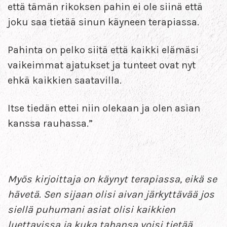
että tämän rikoksen pahin ei ole siinä että
joku saa tietää sinun käyneen terapiassa.
Pahinta on pelko siitä että kaikki elämäsi
vaikeimmat ajatukset ja tunteet ovat nyt
ehkä kaikkien saatavilla.
Itse tiedän ettei niin olekaan ja olen asian
kanssa rauhassa.”
Myös kirjoittaja on käynyt terapiassa, eikä se
hävetä. Sen sijaan olisi aivan järkyttävää jos
siellä puhumani asiat olisi kaikkien
luettavissa ja kuka tahansa voisi tietää