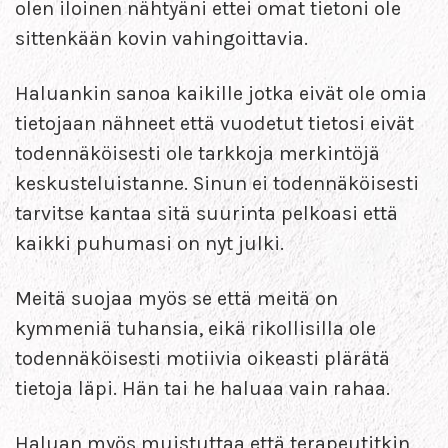
olen iloinen nähtyäni ettei omat tietoni ole
sittenkään kovin vahingoittavia.
Haluankin sanoa kaikille jotka eivät ole omia
tietojaan nähneet että vuodetut tietosi eivät
todennäköisesti ole tarkkoja merkintöjä
keskusteluistanne. Sinun ei todennäköisesti
tarvitse kantaa sitä suurinta pelkoasi että
kaikki puhumasi on nyt julki.
Meitä suojaa myös se että meitä on
kymmeniä tuhansia, eikä rikollisilla ole
todennäköisesti motiivia oikeasti plärätä
tietoja läpi. Hän tai he haluaa vain rahaa.
Haluan myös muistuttaa että terapeutitkin