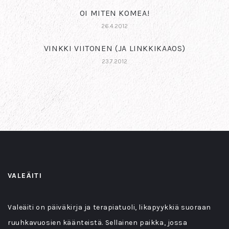
OI MITEN KOMEA!
26.4.2012
VINKKI VIITONEN (JA LINKKIKAAOS)
23.7.2012
VALEÄITI
Valeäiti on päiväkirja ja terapiatuoli, likapyykkiä suoraan
ruuhkavuosien käänteistä. Sellainen paikka, jossa