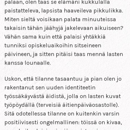
palaan, olen taas se elämäni kukkulalla
paistatteleva, lapsista haaveileva pikkulikka.
Miten sieltä voisikaan palata minuuteissa
takaisin tähän jäähyjä jakelevaan aikuiseen?
Vähän sama kuin että palaisi yhtäkkiä
tunniksi opiskeluaikoihin sitseineen
päivineen, ja sitten pitäisi taas mennä lasten
kanssa lounaalle.
Uskon, että tilanne tasaantuu ja pian olen jo
rakentanut sen uuden identiteetin
työssäkäyvästä äidistä, jolla on lasten kuvat
työpöydällä (terveisiä äitienpäiväosastolle).
Sitä odotellessa tilanne on kuitenkin varsin
positiivisesti ongelmallinen: töissä on kivaa,