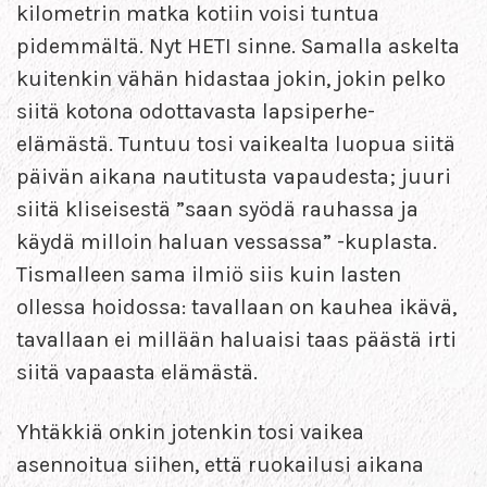
kilometrin matka kotiin voisi tuntua
pidemmältä. Nyt HETI sinne. Samalla askelta
kuitenkin vähän hidastaa jokin, jokin pelko
siitä kotona odottavasta lapsiperhe-
elämästä. Tuntuu tosi vaikealta luopua siitä
päivän aikana nautitusta vapaudesta; juuri
siitä kliseisestä ”saan syödä rauhassa ja
käydä milloin haluan vessassa” -kuplasta.
Tismalleen sama ilmiö siis kuin lasten
ollessa hoidossa: tavallaan on kauhea ikävä,
tavallaan ei millään haluaisi taas päästä irti
siitä vapaasta elämästä.
Yhtäkkiä onkin jotenkin tosi vaikea
asennoitua siihen, että ruokailusi aikana