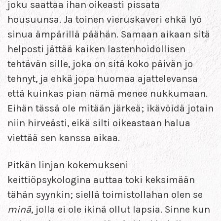
joku saattaa ihan oikeasti pissata
housuunsa. Ja toinen vieruskaveri ehkä lyö
sinua ämpärillä päähän. Samaan aikaan sitä
helposti jättää kaiken lastenhoidollisen
tehtävän sille, joka on sitä koko päivän jo
tehnyt, ja ehkä jopa huomaa ajattelevansa
että kuinkas pian nämä menee nukkumaan.
Eihän tässä ole mitään järkeä; ikävöidä jotain
niin hirveästi, eikä silti oikeastaan halua
viettää sen kanssa aikaa.
Pitkän linjan kokemukseni
keittiöpsykologina auttaa toki keksimään
tähän syynkin; siellä toimistollahan olen se
minä
, jolla ei ole ikinä ollut lapsia. Sinne kun