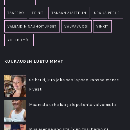
TAAPERO
TEINIT
TÄNÄÄN AJATTELIN
URA JA PERHE
VALEÄIDIN NAUHOITUKSET
VAUVAVUOSI
VINKIT
YHTEISTYÖT
KUUKAUDEN LUETUIMMAT
Se hetki, kun jokaisen lapsen kanssa menee
kivasti
Maanista urheilua ja loputonta valvomista
Mua ei enää ahdista (kuin tosi harvoin)