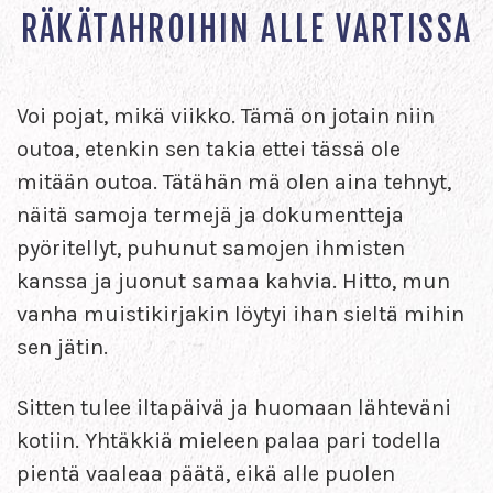
RÄKÄTAHROIHIN ALLE VARTISSA
Voi pojat, mikä viikko. Tämä on jotain niin
outoa, etenkin sen takia ettei tässä ole
mitään outoa. Tätähän mä olen aina tehnyt,
näitä samoja termejä ja dokumentteja
pyöritellyt, puhunut samojen ihmisten
kanssa ja juonut samaa kahvia. Hitto, mun
vanha muistikirjakin löytyi ihan sieltä mihin
sen jätin.
Sitten tulee iltapäivä ja huomaan lähteväni
kotiin. Yhtäkkiä mieleen palaa pari todella
pientä vaaleaa päätä, eikä alle puolen