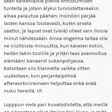
saan kaikenlaisia pieniä onnistumisen
tunteita ja jotain älyksi tunnistettavaakin
alkaa palautua päähän. Insinööri pärjää
lasten kanssa loistavasti, kuten arvata
saattoi, ja lapset ovat (vielä) olleet vain iloisia
minut nähdessään. Ainoa ongelma taitaa olla
ne viisitoista minuuttia, kun kävelen kotiin,
heitän takin tuolille ja yritän taas asennoitua
elämääni banaanit sukanpohjassa.
Katsotaan siis tilannetta vaikka sitten
uudestaan, kun perjantaipöhnä
afterworkviineineen helpottaa enkä enää
nuku hereillä. Uf.
Lopppun vielä pari kuvatodistetta, että meillä