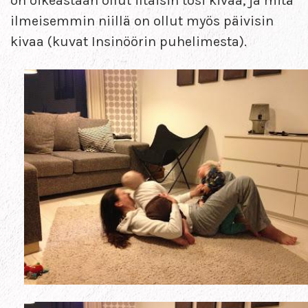
on oikeastaan ollut iltaisin tosi kivaa, ja mitä
ilmeisemmin niillä on ollut myös päivisin
kivaa (kuvat Insinöörin puhelimesta).