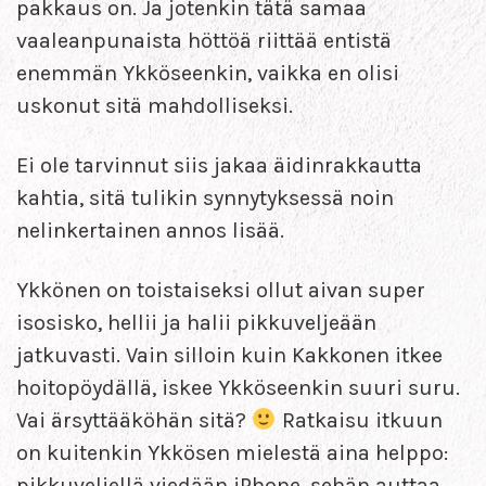
pakkaus on. Ja jotenkin tätä samaa
vaaleanpunaista höttöä riittää entistä
enemmän Ykköseenkin, vaikka en olisi
uskonut sitä mahdolliseksi.
Ei ole tarvinnut siis jakaa äidinrakkautta
kahtia, sitä tulikin synnytyksessä noin
nelinkertainen annos lisää.
Ykkönen on toistaiseksi ollut aivan super
isosisko, hellii ja halii pikkuveljeään
jatkuvasti. Vain silloin kuin Kakkonen itkee
hoitopöydällä, iskee Ykköseenkin suuri suru.
Vai ärsyttääköhän sitä?
Ratkaisu itkuun
on kuitenkin Ykkösen mielestä aina helppo:
pikkuveljellä viedään iPhone, sehän auttaa