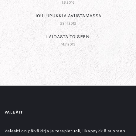
1.6.2016
JOULUPUKKIA AVUSTAMASSA
28.11.2012
LAIDASTA TOISEEN
14.7.2013
VALEÄITI
Valeäiti on päiväkirja ja terapiatuoli, likapyykkiä suoraan