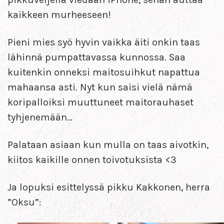
kaikkeen murheeseen!
Pieni mies syö hyvin vaikka äiti onkin taas
lähinnä pumpattavassa kunnossa. Saa
kuitenkin onneksi maitosuihkut napattua
mahaansa asti. Nyt kun saisi vielä nämä
koripalloiksi muuttuneet maitorauhaset
tyhjenemään…
Palataan asiaan kun mulla on taas aivotkin,
kiitos kaikille onnen toivotuksista <3
Ja lopuksi esittelyssä pikku Kakkonen, herra
”Oksu”: