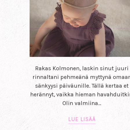
Rakas Kolmonen, laskin sinut juuri
rinnaltani pehmeänä myttynä omaa
sänkyysi päiväunille. Tällä kertaa et
herännyt, vaikka hieman havahduitki
Olin valmiina…
LUE LISÄÄ