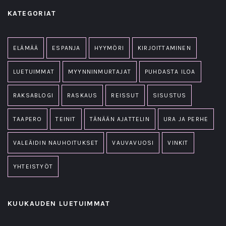
KATEGORIAT
ELÄMÄÄ
ESPANJA
HYYMÖRI
KIRJOITTAMINEN
LUETUIMMAT
MYYNNINMURTAJAT
PUHDASTA ILOA
RAKSABLOGI
RASKAUS
REISSUT
SISUSTUS
TAAPERO
TEINIT
TÄNÄÄN AJATTELIN
URA JA PERHE
VALEÄIDIN NAUHOITUKSET
VAUVAVUOSI
VINKIT
YHTEISTYÖT
KUUKAUDEN LUETUIMMAT