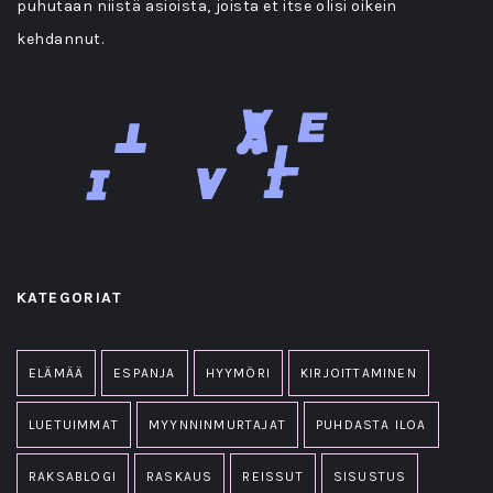
puhutaan niistä asioista, joista et itse olisi oikein
kehdannut.
KATEGORIAT
ELÄMÄÄ
ESPANJA
HYYMÖRI
KIRJOITTAMINEN
LUETUIMMAT
MYYNNINMURTAJAT
PUHDASTA ILOA
RAKSABLOGI
RASKAUS
REISSUT
SISUSTUS