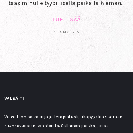
taas minulle tyypillisellä paikalla hieman…
LUE LISÄÄ
4 COMMENTS
VALEÄITI
Valeäiti on päiväkirja ja terapiatuoli, likapyykkiä suoraan
ruuhkavuosien käänteistä. Sellainen paikka, jossa