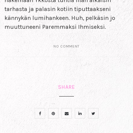
hakemaan Ykköstä tuntia liian aikaisin
tarhasta ja palasin kotiin tiputtaakseni
kännykän lumihankeen. Huh, pelkäsin jo
muuttuneeni Paremmaksi Ihmiseksi.
NO COMMENT
SHARE