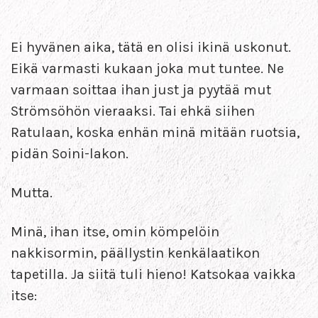
Ei hyvänen aika, tätä en olisi ikinä uskonut.
Eikä varmasti kukaan joka mut tuntee. Ne
varmaan soittaa ihan just ja pyytää mut
Strömsöhön vieraaksi. Tai ehkä siihen
Ratulaan, koska enhän minä mitään ruotsia,
pidän Soini-lakon.
Mutta.
Minä, ihan itse, omin kömpelöin
nakkisormin, päällystin kenkälaatikon
tapetilla. Ja siitä tuli hieno! Katsokaa vaikka
itse: