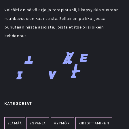
Valeäiti on päiväkirja ja terapiatuoli, likapyykkiä suoraan
ruuhkavuosien käänteistä. Sellainen paikka, jossa
puhutaan niistä asioista, joista et itse olisi oikein
kehdannut.
KATEGORIAT
ELÄMÄÄ
ESPANJA
HYYMÖRI
KIRJOITTAMINEN