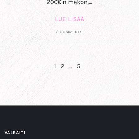
200€:n mekon,…
LUE LISÄÄ
2 COMMENTS
1
2
…
5
NEXT
VALEÄITI