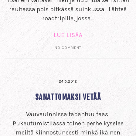
itselleni valtavan hien ja huuhtoa sen sitten
rauhassa pois pitkässä suihkussa. Lähteä
roadtripille, jossa…
LUE LISÄÄ
NO COMMENT
24.5.2012
SANATTOMAKSI VETÄÄ
Vauvauinnissa tapahtuu taas!
Pukeutumistilassa toinen perhe kyselee
meiltä kiinnostuneesti minkä ikäinen