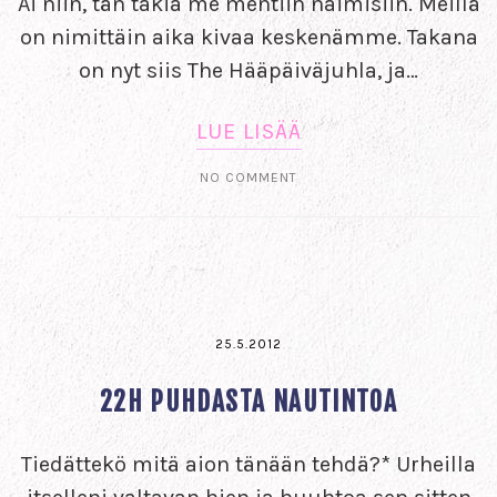
Ai niin, tän takia me mentiin naimisiin. Meillä
on nimittäin aika kivaa keskenämme. Takana
on nyt siis The Hääpäiväjuhla, ja…
LUE LISÄÄ
NO COMMENT
25.5.2012
22H PUHDASTA NAUTINTOA
Tiedättekö mitä aion tänään tehdä?* Urheilla