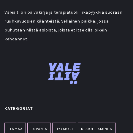
Valeäiti on päiväkirja ja terapiatuoli, likapyykkiä suoraan
ruuhkavuosien käänteistä. Sellainen paikka, jossa
puhutaan niistä asioista, joista et itse olisi oikein
kehdannut.
KATEGORIAT
ELÄMÄÄ
ESPANJA
HYYMÖRI
KIRJOITTAMINEN