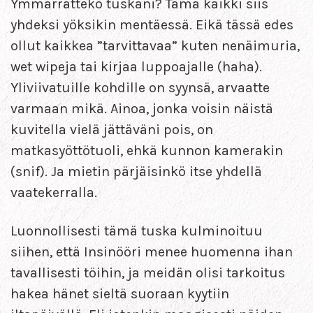
Ymmärrättekö tuskani? Tämä kaikki siis
yhdeksi yöksikin mentäessä. Eikä tässä edes
ollut kaikkea ”tarvittavaa” kuten nenäimuria,
wet wipeja tai kirjaa luppoajalle (haha).
Yliviivatuille kohdille on syynsä, arvaatte
varmaan mikä. Ainoa, jonka voisin näistä
kuvitella vielä jättäväni pois, on
matkasyöttötuoli, ehkä kunnon kamerakin
(snif). Ja mietin pärjäisinkö itse yhdellä
vaatekerralla.
Luonnollisesti tämä tuska kulminoituu
siihen, että Insinööri menee huomenna ihan
tavallisesti töihin, ja meidän olisi tarkoitus
hakea hänet sieltä suoraan kyytiin