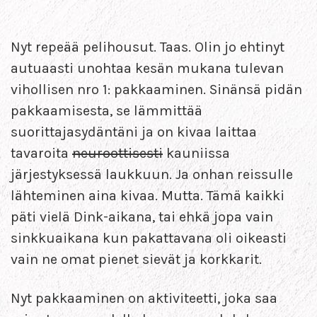
Nyt repeää pelihousut. Taas. Olin jo ehtinyt
autuaasti unohtaa kesän mukana tulevan
vihollisen nro 1: pakkaaminen. Sinänsä pidän
pakkaamisesta, se lämmittää
suorittajasydäntäni ja on kivaa laittaa
tavaroita
neuroottisesti
kauniissa
järjestyksessä laukkuun. Ja onhan reissulle
lähteminen aina kivaa. Mutta. Tämä kaikki
päti vielä Dink-aikana, tai ehkä jopa vain
sinkkuaikana kun pakattavana oli oikeasti
vain ne omat pienet sievät ja korkkarit.
Nyt pakkaaminen on aktiviteetti, joka saa