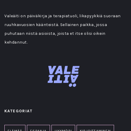
Valeäiti on päiväkirja ja terapiatuoli, likapyykkiä suoraan
ruuhkavuosien käänteistä. Sellainen paikka, jossa
puhutaan niistä asioista, joista et itse olisi oikein
kehdannut.
KATEGORIAT
ELÄMÄÄ
ESPANJA
HYYMÖRI
KIRJOITTAMINEN