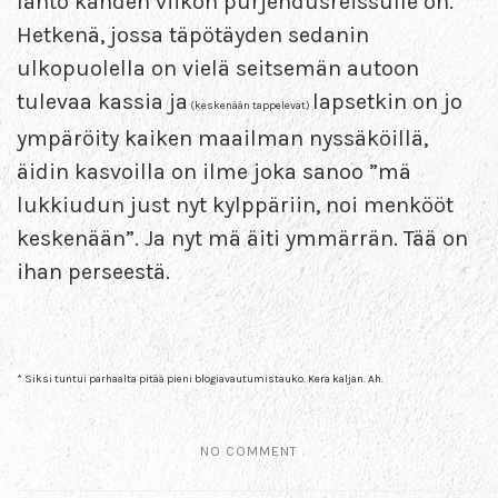
lähtö kahden viikon purjehdusreissulle on.
Hetkenä, jossa täpötäyden sedanin
ulkopuolella on vielä seitsemän autoon
tulevaa kassia ja
lapsetkin on jo
(keskenään tappelevat)
ympäröity kaiken maailman nyssäköillä,
äidin kasvoilla on ilme joka sanoo ”mä
lukkiudun just nyt kylppäriin, noi menkööt
keskenään”. Ja nyt mä äiti ymmärrän. Tää on
ihan perseestä.
* Siksi tuntui parhaalta pitää pieni blogiavautumistauko. Kera kaljan. Ah.
NO COMMENT