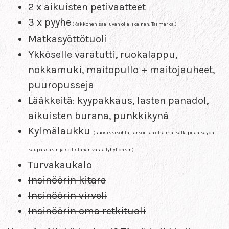
2 x aikuisten petivaatteet
3 x pyyhe
(Kakkonen saa luvan olla likainen. Tai märkä.)
Matkasyöttötuoli
Ykköselle varatutti, ruokalappu,
nokkamuki, maitopullo + maitojauheet,
puuropusseja
Lääkkeitä: kyypakkaus, lasten panadol,
aikuisten burana, punkkikynä
Kylmälaukku
(suosikkikohta, tarkoittaa että matkalla pitää käydä
kaupassakin ja se listahan vasta lyhyt onkin)
Turvakaukalo
Insinöörin kitara
Insinöörin virveli
Insinöörin oma retkituoli