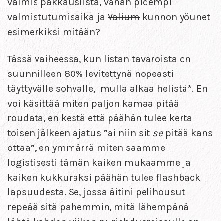
valmis pakkauslista, vähän pidempi
valmistutumisaika ja
Valium
kunnon yöunet
esimerkiksi mitään?
Tässä vaiheessa, kun listan tavaroista on
suunnilleen 80% levitettynä nopeasti
täyttyvälle sohvalle, mulla alkaa helistä*. En
voi käsittää miten paljon kamaa pitää
roudata, en kestä että päähän tulee kerta
toisen jälkeen ajatus ”ai niin sit
se
pitää kans
ottaa”, en ymmärrä miten saamme
logistisesti tämän kaiken mukaamme ja
kaiken kukkuraksi päähän tulee flashback
lapsuudesta. Se, jossa äitini pelihousut
repeää sitä pahemmin, mitä lähempänä