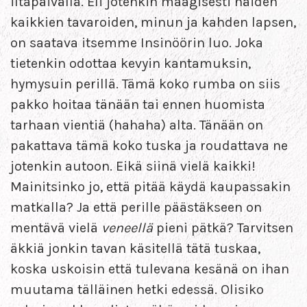
iltapäivällä. Eli jotenkin maagisesti näiden
kaikkien tavaroiden, minun ja kahden lapsen,
on saatava itsemme Insinöörin luo. Joka
tietenkin odottaa kevyin kantamuksin,
hymysuin perillä. Tämä koko rumba on siis
pakko hoitaa tänään tai ennen huomista
tarhaan vientiä (hahaha) alta. Tänään on
pakattava tämä koko tuska ja roudattava ne
jotenkin autoon. Eikä siinä vielä kaikki!
Mainitsinko jo, että pitää käydä kaupassakin
matkalla? Ja että perille päästäkseen on
mentävä vielä
veneellä
pieni pätkä? Tarvitsen
äkkiä jonkin tavan käsitellä tätä tuskaa,
koska uskoisin että tulevana kesänä on ihan
muutama tälläinen hetki edessä. Olisiko