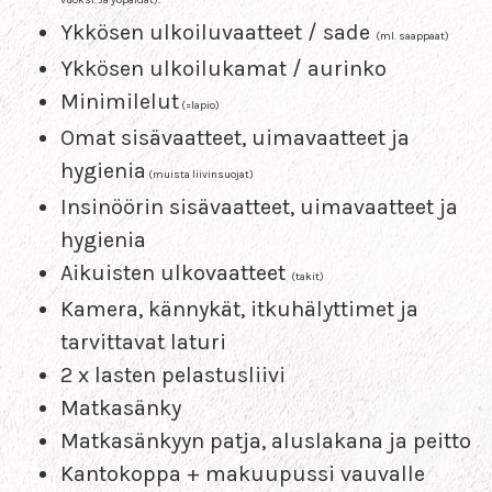
Ykkösen ulkoiluvaatteet / sade
(ml. saappaat)
Ykkösen ulkoilukamat / aurinko
Minimilelut
(=lapio)
Omat sisävaatteet, uimavaatteet ja
hygienia
(muista liivinsuojat)
Insinöörin sisävaatteet, uimavaatteet ja
hygienia
Aikuisten ulkovaatteet
(takit)
Kamera, kännykät, itkuhälyttimet ja
tarvittavat laturi
2 x lasten pelastusliivi
Matkasänky
Matkasänkyyn patja, aluslakana ja peitto
Kantokoppa + makuupussi vauvalle