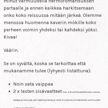
minut varmuudella hermoromahduksen
partaalle ja ennen kaikkea harkitsemaan
onko koko reissussa mitään järkeä. Olemme
menossa huomenna kaverin mökille koko
perheen voimin yhdeksi tai kahdeksi yöksi.
Kivaa!
Väärin.
Se on syvältä, koska se tarkoittaa että
mukanamme tulee (lyhyesti listattuna):
Noin sata vaippaa
2 x lasten sisävaatteet
(lue: 5-10 vaihtovaatekertaa sukkia,
bodeja ja housuja, pari päällipuseroa ja vielä muutama ylimääräinen varmuuden
vuoksi. Ja yöpaidat).