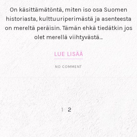
On käsittämätöntä, miten iso osa Suomen
historiasta, kulttuuriperimästä ja asenteesta
on mereltä peräisin. Tämän ehkä tiedätkin jos
olet merellä viihtyvästä…
LUE LISÄÄ
NO COMMENT
1
2
NEXT