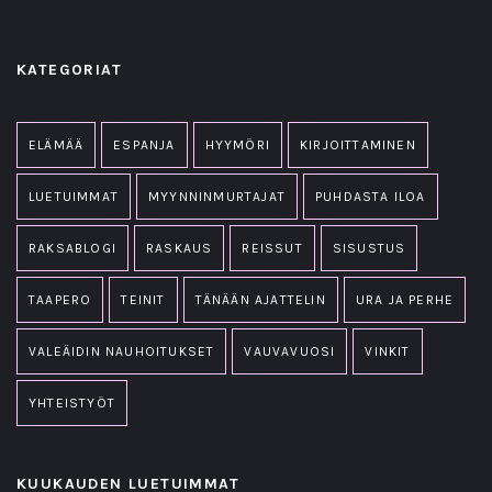
KATEGORIAT
ELÄMÄÄ
ESPANJA
HYYMÖRI
KIRJOITTAMINEN
LUETUIMMAT
MYYNNINMURTAJAT
PUHDASTA ILOA
RAKSABLOGI
RASKAUS
REISSUT
SISUSTUS
TAAPERO
TEINIT
TÄNÄÄN AJATTELIN
URA JA PERHE
VALEÄIDIN NAUHOITUKSET
VAUVAVUOSI
VINKIT
YHTEISTYÖT
KUUKAUDEN LUETUIMMAT