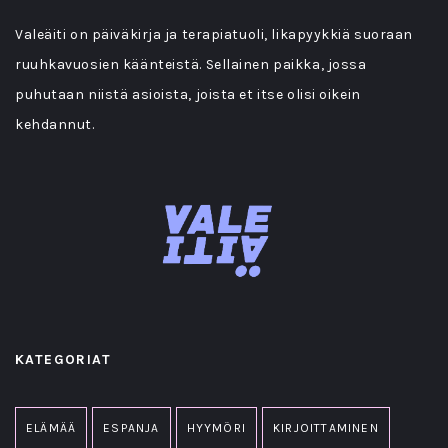
Valeäiti on päiväkirja ja terapiatuoli, likapyykkiä suoraan
ruuhkavuosien käänteistä. Sellainen paikka, jossa
puhutaan niistä asioista, joista et itse olisi oikein
kehdannut.
KATEGORIAT
ELÄMÄÄ
ESPANJA
HYYMÖRI
KIRJOITTAMINEN