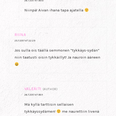
26.7.2017 AT 08:10
Niinpä! Aivan ihana tapa ajatella
RIINA
25.7.2017 AT 22:29
Jos sulla ois täällä semmonen ”tykkäys-sydän”
niin taatusti oisin tykkäillyt! Ja nauroin ääneen
VALEÄITI
(AUTHOR)
26.7.2017 AT 08:11
Mä kyllä tarttisin sellaisen
tykkäyssydämen!
me naurettiin livenä