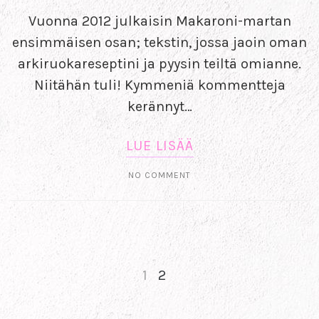
Vuonna 2012 julkaisin Makaroni-martan
ensimmäisen osan; tekstin, jossa jaoin oman
arkiruokareseptini ja pyysin teiltä omianne.
Niitähän tuli! Kymmeniä kommentteja
kerännyt…
LUE LISÄÄ
NO COMMENT
1
2
NEXT