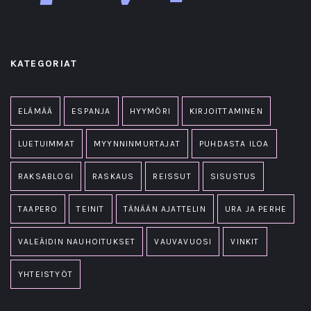
KATEGORIAT
ELÄMÄÄ
ESPANJA
HYYMÖRI
KIRJOITTAMINEN
LUETUIMMAT
MYYNNINMURTAJAT
PUHDASTA ILOA
RAKSABLOGI
RASKAUS
REISSUT
SISUSTUS
TAAPERO
TEINIT
TÄNÄÄN AJATTELIN
URA JA PERHE
VALEÄIDIN NAUHOITUKSET
VAUVAVUOSI
VINKIT
YHTEISTYÖT