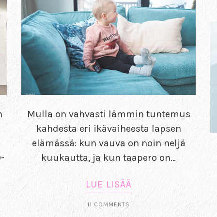
n
Mulla on vahvasti lämmin tuntemus
kahdesta eri ikävaiheesta lapsen
elämässä: kun vauva on noin neljä
9-
kuukautta, ja kun taapero on…
LUE LISÄÄ
11 COMMENTS