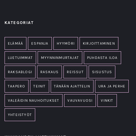
KATEGORIAT
ELÄMÄÄ
ESPANJA
HYYMÖRI
KIRJOITTAMINEN
LUETUIMMAT
MYYNNINMURTAJAT
PUHDASTA ILOA
RAKSABLOGI
RASKAUS
REISSUT
SISUSTUS
TAAPERO
TEINIT
TÄNÄÄN AJATTELIN
URA JA PERHE
VALEÄIDIN NAUHOITUKSET
VAUVAVUOSI
VINKIT
YHTEISTYÖT