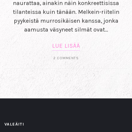
naurattaa, ainakin näin konkreettisissa
tilanteissa kuin tänään. Melkein-riitelin
pyykeistä murrosikäisen kanssa, jonka
aamusta väsyneet silmät ovat…
LUE LISÄÄ
2 COMMENTS
VALEÄITI