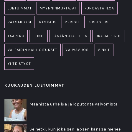
LUETUIMMAT
MYYNNINMURTAJAT
PUHDASTA ILOA
RAKSABLOGI
RASKAUS
REISSUT
SISUSTUS
TAAPERO
TEINIT
TÄNÄÄN AJATTELIN
URA JA PERHE
VALEÄIDIN NAUHOITUKSET
VAUVAVUOSI
VINKIT
YHTEISTYÖT
KUUKAUDEN LUETUIMMAT
Maanista urheilua ja loputonta valvomista
Se hetki, kun jokaisen lapsen kanssa menee