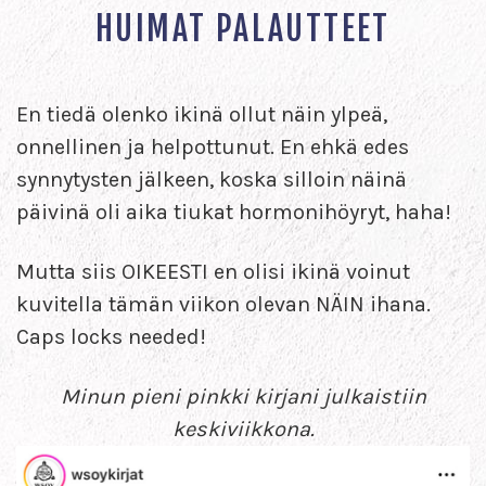
HUIMAT PALAUTTEET
En tiedä olenko ikinä ollut näin ylpeä,
onnellinen ja helpottunut. En ehkä edes
synnytysten jälkeen, koska silloin näinä
päivinä oli aika tiukat hormonihöyryt, haha!
Mutta siis OIKEESTI en olisi ikinä voinut
kuvitella tämän viikon olevan NÄIN ihana.
Caps locks needed!
Minun pieni pinkki kirjani julkaistiin
keskiviikkona.