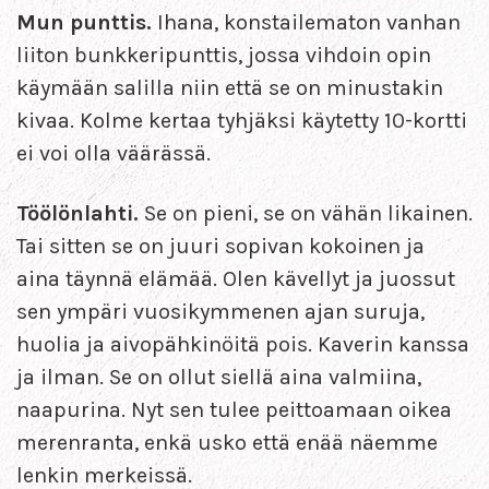
Mun punttis.
Ihana, konstailematon vanhan
liiton bunkkeripunttis, jossa vihdoin opin
käymään salilla niin että se on minustakin
kivaa. Kolme kertaa tyhjäksi käytetty 10-kortti
ei voi olla väärässä.
Töölönlahti.
Se on pieni, se on vähän likainen.
Tai sitten se on juuri sopivan kokoinen ja
aina täynnä elämää. Olen kävellyt ja juossut
sen ympäri vuosikymmenen ajan suruja,
huolia ja aivopähkinöitä pois. Kaverin kanssa
ja ilman. Se on ollut siellä aina valmiina,
naapurina. Nyt sen tulee peittoamaan oikea
merenranta, enkä usko että enää näemme
lenkin merkeissä.