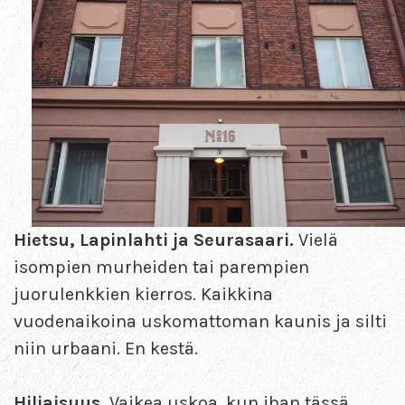
Hietsu, Lapinlahti ja Seurasaari.
Vielä
isompien murheiden tai parempien
juorulenkkien kierros. Kaikkina
vuodenaikoina uskomattoman kaunis ja silti
niin urbaani. En kestä.
Hiljaisuus.
Vaikea uskoa, kun ihan tässä