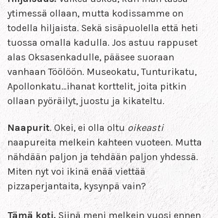
ytimessä ollaan, mutta kodissamme on
todella hiljaista. Sekä sisäpuolella että heti
tuossa omalla kadulla. Jos astuu rappuset
alas Oksasenkadulle, pääsee suoraan
vanhaan Töölöön. Museokatu, Tunturikatu,
Apollonkatu…ihanat korttelit, joita pitkin
ollaan pyöräilyt, juostu ja kikateltu.
Naapurit
. Okei, ei olla oltu
oikeasti
naapureita melkein kahteen vuoteen. Mutta
nähdään paljon ja tehdään paljon yhdessä.
Miten nyt voi ikinä enää viettää
pizzaperjantaita, kysynpä vain?
Tämä koti.
Siinä meni melkein vuosi ennen