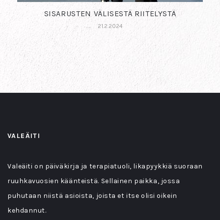
SISARUSTEN VÄLISESTÄ RIITELYSTÄ
21.2.2024
VALEÄITI
Valeäiti on päiväkirja ja terapiatuoli, likapyykkiä suoraan
ruuhkavuosien käänteistä. Sellainen paikka, jossa
puhutaan niistä asioista, joista et itse olisi oikein
kehdannut.