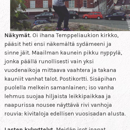
Näkymät
. Oi ihana Temppeliaukion kirkko,
pääsit heti ensi näkemältä sydämeeni ja
sinne jäit. Maailman kaunein pikku nyppylä,
jonka päällä runollisesti vain yksi
vuodenaikoja mittaava vaahtera ja takana
kauniit vanhat talot. Postikortti. Sisäpihan
puolella melkein samanlainen; iso vanha
lehmus suojaa hiljaista leikkipaikkaa ja
naapurissa nousee näyttävä rivi vanhoja
rouvia: kivitaloja edellisen vuosisadan alusta.
Lasten kylvyttelyt.
Meidän isot ipanat