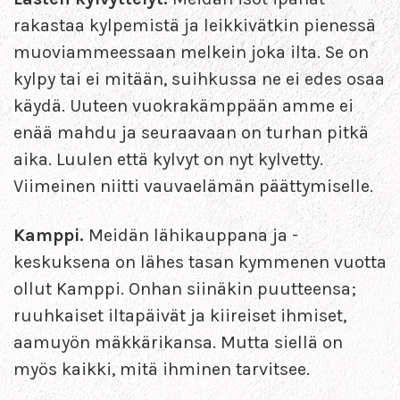
rakastaa kylpemistä ja leikkivätkin pienessä
muoviammeessaan melkein joka ilta. Se on
kylpy tai ei mitään, suihkussa ne ei edes osaa
käydä. Uuteen vuokrakämppään amme ei
enää mahdu ja seuraavaan on turhan pitkä
aika. Luulen että kylvyt on nyt kylvetty.
Viimeinen niitti vauvaelämän päättymiselle.
Kamppi.
Meidän lähikauppana ja -
keskuksena on lähes tasan kymmenen vuotta
ollut Kamppi. Onhan siinäkin puutteensa;
ruuhkaiset iltapäivät ja kiireiset ihmiset,
aamuyön mäkkärikansa. Mutta siellä on
myös kaikki, mitä ihminen tarvitsee.