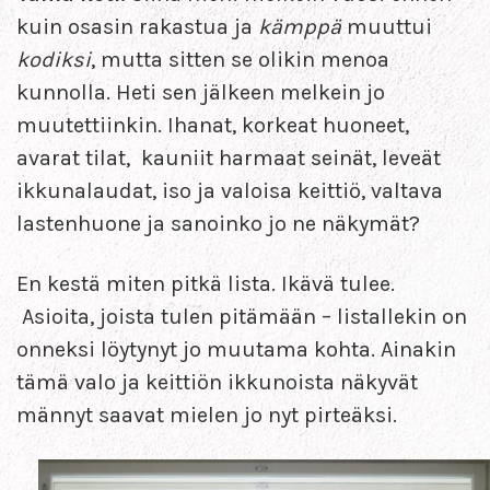
kuin osasin rakastua ja
kämppä
muuttui
kodiksi
, mutta sitten se olikin menoa
kunnolla. Heti sen jälkeen melkein jo
muutettiinkin. Ihanat, korkeat huoneet,
avarat tilat, kauniit harmaat seinät, leveät
ikkunalaudat, iso ja valoisa keittiö, valtava
lastenhuone ja sanoinko jo ne näkymät?
En kestä miten pitkä lista. Ikävä tulee.
Asioita, joista tulen pitämään – listallekin on
onneksi löytynyt jo muutama kohta. Ainakin
tämä valo ja keittiön ikkunoista näkyvät
männyt saavat mielen jo nyt pirteäksi.