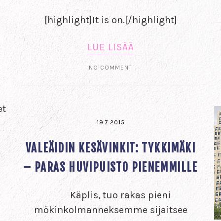
[highlight]It is on.[/highlight]
LUE LISÄÄ
NO COMMENT
et
19.7.2015
VALEÄIDIN KESÄVINKIT: TYKKIMÄKI
– PARAS HUVIPUISTO PIENEMMILLE
Käplis, tuo rakas pieni
mökinkolmanneksemme sijaitsee