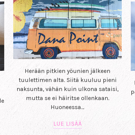
Herään pitkien yöunien jälkeen
tuulettimen alta. Siitä kuuluu pieni
naksunta, vähän kuin ulkona sataisi,
p
mutta se ei häiritse ollenkaan.
le
Huoneessa…
LUE LISÄÄ