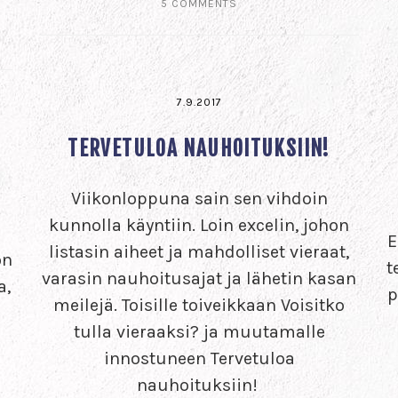
5 COMMENTS
7.9.2017
TERVETULOA NAUHOITUKSIIN!
Viikonloppuna sain sen vihdoin
kunnolla käyntiin. Loin excelin, johon
E
listasin aiheet ja mahdolliset vieraat,
on
t
varasin nauhoitusajat ja lähetin kasan
a,
p
meilejä. Toisille toiveikkaan Voisitko
tulla vieraaksi? ja muutamalle
innostuneen Tervetuloa
nauhoituksiin!