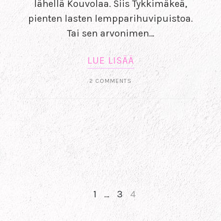
lähellä Kouvolaa. Siis Tykkimäkeä,
pienten lasten lempparihuvipuistoa.
Tai sen arvonimen…
LUE LISÄÄ
2 COMMENTS
1
…
3
4
PREV