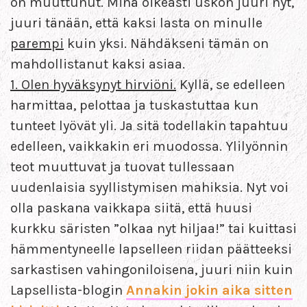
on muuttunut. Minä oikeasti uskon juuri nyt,
juuri tänään, että kaksi lasta on minulle
parempi
kuin yksi. Nähdäkseni tämän on
mahdollistanut kaksi asiaa.
1. Olen hyväksynyt hirviöni.
Kyllä, se edelleen
harmittaa, pelottaa ja tuskastuttaa kun
tunteet lyövät yli. Ja sitä todellakin tapahtuu
edelleen, vaikkakin eri muodossa. Ylilyönnin
teot muuttuvat ja tuovat tullessaan
uudenlaisia syyllistymisen mahiksia. Nyt voi
olla paskana vaikkapa siitä, että huusi
kurkku säristen ”olkaa nyt hiljaa!” tai kuittasi
hämmentyneelle lapselleen riidan päätteeksi
sarkastisen vahingoniloisena, juuri niin kuin
Lapsellista-blogin
Annakin jokin aika sitten