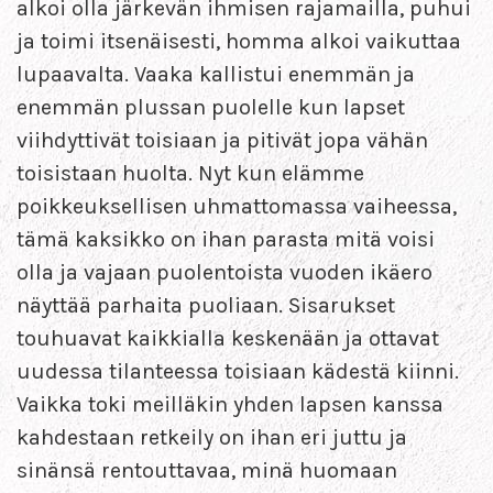
alkoi olla järkevän ihmisen rajamailla, puhui
ja toimi itsenäisesti, homma alkoi vaikuttaa
lupaavalta. Vaaka kallistui enemmän ja
enemmän plussan puolelle kun lapset
viihdyttivät toisiaan ja pitivät jopa vähän
toisistaan huolta. Nyt kun elämme
poikkeuksellisen uhmattomassa vaiheessa,
tämä kaksikko on ihan parasta mitä voisi
olla ja vajaan puolentoista vuoden ikäero
näyttää parhaita puoliaan. Sisarukset
touhuavat kaikkialla keskenään ja ottavat
uudessa tilanteessa toisiaan kädestä kiinni.
Vaikka toki meilläkin yhden lapsen kanssa
kahdestaan retkeily on ihan eri juttu ja
sinänsä rentouttavaa, minä huomaan