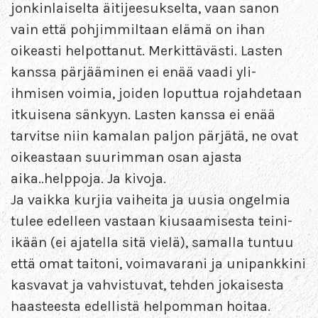
jonkinlaiselta äitijeesukselta, vaan sanon
vain että pohjimmiltaan elämä on ihan
oikeasti helpottanut. Merkittävästi. Lasten
kanssa pärjääminen ei enää vaadi yli-
ihmisen voimia, joiden loputtua rojahdetaan
itkuisena sänkyyn. Lasten kanssa ei enää
tarvitse niin kamalan paljon pärjätä, ne ovat
oikeastaan suurimman osan ajasta
aika..helppoja. Ja kivoja.
Ja vaikka kurjia vaiheita ja uusia ongelmia
tulee edelleen vastaan kiusaamisesta teini-
ikään (ei ajatella sitä vielä), samalla tuntuu
että omat taitoni, voimavarani ja unipankkini
kasvavat ja vahvistuvat, tehden jokaisesta
haasteesta edellistä helpomman hoitaa.