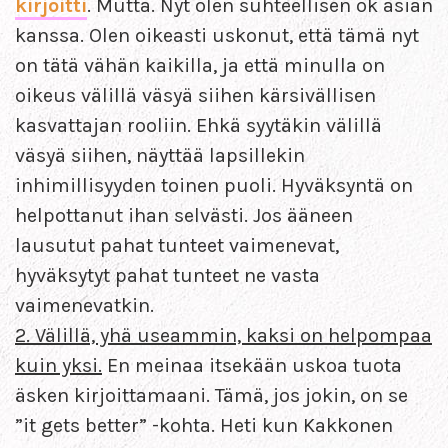
kirjoitti
. Mutta. Nyt olen suhteellisen ok asian
kanssa. Olen oikeasti uskonut, että tämä nyt
on tätä vähän kaikilla, ja että minulla on
oikeus välillä väsyä siihen kärsivällisen
kasvattajan rooliin. Ehkä syytäkin välillä
väsyä siihen, näyttää lapsillekin
inhimillisyyden toinen puoli. Hyväksyntä on
helpottanut ihan selvästi. Jos ääneen
lausutut pahat tunteet vaimenevat,
hyväksytyt pahat tunteet ne vasta
vaimenevatkin.
2. Välillä, yhä useammin, kaksi on helpompaa
kuin yksi.
En meinaa itsekään uskoa tuota
äsken kirjoittamaani. Tämä, jos jokin, on se
”it gets better” -kohta. Heti kun Kakkonen