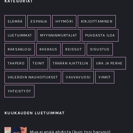
KATEGORIAT
ELÄMÄÄ
ESPANJA
HYYMÖRI
KIRJOITTAMINEN
LUETUIMMAT
MYYNNINMURTAJAT
PUHDASTA ILOA
RAKSABLOGI
RASKAUS
REISSUT
SISUSTUS
TAAPERO
TEINIT
TÄNÄÄN AJATTELIN
URA JA PERHE
VALEÄIDIN NAUHOITUKSET
VAUVAVUOSI
VINKIT
YHTEISTYÖT
KUUKAUDEN LUETUIMMAT
Mua ei enää ahdista (kuin tosi harvoin)