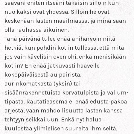
saavani eniten itseäni takaisin silloin kun
nuo kaksi ovat yhdessä. Silloin he ovat
keskenään lasten maailmassa, ja minä saan
olla rauhassa aikuinen.
Tänä päivänä tulee enää aniharvoin niitä
hetkiä, kun pohdin kotiin tullessa, että mitä
jos vain kävelisin oven ohi, enkä menisikään
kotiin? En enää jatkuvasti haaveile
kokopäiväisestä au pairista,
aurinkomatkasta (yksin) tai
sisäänrakennetuista korvatulpista ja valium-
tipasta. Rautatieasema ei enää edusta pakoa
arjesta, vaan mahdollisuutta lasten kanssa
tehtyyn seikkailuun. Enkä nyt halua
kuulostaa ylimielisen suurelta ihmiseltä,