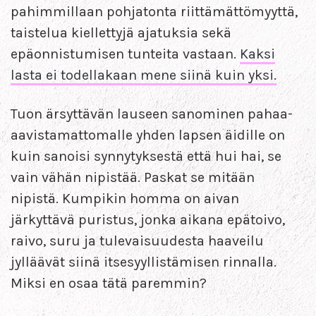
pahimmillaan pohjatonta riittämättömyyttä,
taistelua kiellettyjä ajatuksia sekä
epäonnistumisen tunteita vastaan.
Kaksi
lasta ei todellakaan mene siinä kuin yksi.
Tuon ärsyttävän lauseen sanominen pahaa-
aavistamattomalle yhden lapsen äidille on
kuin sanoisi synnytyksestä että hui hai, se
vain vähän nipistää. Paskat se mitään
nipistä. Kumpikin homma on aivan
järkyttävä puristus, jonka aikana epätoivo,
raivo, suru ja tulevaisuudesta haaveilu
jylläävät siinä itsesyyllistämisen rinnalla.
Miksi en osaa tätä paremmin?