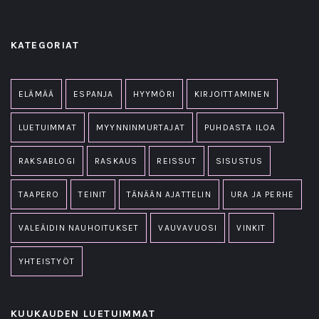
KATEGORIAT
ELÄMÄÄ
ESPANJA
HYYMÖRI
KIRJOITTAMINEN
LUETUIMMAT
MYYNNINMURTAJAT
PUHDASTA ILOA
RAKSABLOGI
RASKAUS
REISSUT
SISUSTUS
TAAPERO
TEINIT
TÄNÄÄN AJATTELIN
URA JA PERHE
VALEÄIDIN NAUHOITUKSET
VAUVAVUOSI
VINKIT
YHTEISTYÖT
KUUKAUDEN LUETUIMMAT