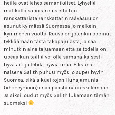
heillä ovat lähes samanikäiset. Lyhyellä
matikalla sanoisin siis että tuo
ranskattarista ranskattarin rääväsuu on
asunut kylmässä Suomessa jo melkein
kymmenen vuotta. Rouva on jotenkin oppinut
tykkäämään tästä takapajulasta, ja saa
minutkin aina tajuamaan että se todella on
upeaa kun täällä voi olla samanaikaisesti
hyvä äiti ja tehdä hyvää uraa. Fiksuna
naisena Galith puhuu myös jo super hyvin
Suomea, eikä alkuaikojen Hunajamunia
(=honeymoon) enää päästä naureskelemaan.
Ja siksi joudut myös Galith lukemaan tämän
suomeksi