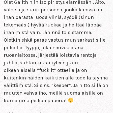
Olet Galith niin iso piristys elämässäni. Aito,
valoisa ja suuri persoona, jonka kanssa on
ihan parasta juoda viiniä, syödä (sinun
tekemääsi) hyvää ruokaa ja heittää läppää
ihan mistä vain. Lähinnä toisistamme.
Oletkin ehkä paras vastus mun sarkastisille
piikeille! Tyyppi, joka neuvoo etänä
ruoanlaitossa, järjestää loistavia rentoja
juhlia, suhtautuu äitiyteen juuri
oikeanlaisella ”fuck it” otteella ja on
kuitenkin näiden kaikkien alla todella täynnä
välittämistä. Siis ns. ”keeper”. Ja hitto sillä on
muuten vahva iho, meillä suomalaisilla on
kuulemma pelkää paperia!