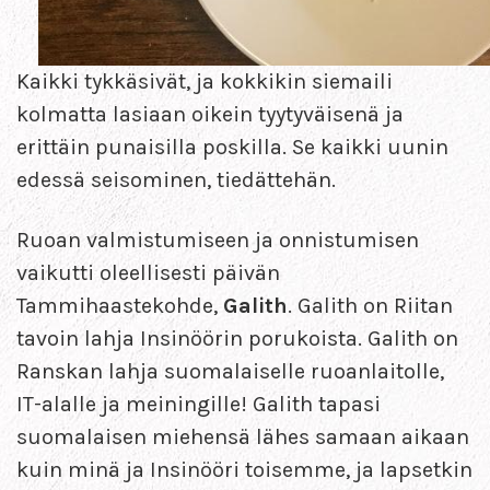
Kaikki tykkäsivät, ja kokkikin siemaili
kolmatta lasiaan oikein tyytyväisenä ja
erittäin punaisilla poskilla. Se kaikki uunin
edessä seisominen, tiedättehän.
Ruoan valmistumiseen ja onnistumisen
vaikutti oleellisesti päivän
Tammihaastekohde,
Galith
. Galith on Riitan
tavoin lahja Insinöörin porukoista. Galith on
Ranskan lahja suomalaiselle ruoanlaitolle,
IT-alalle ja meiningille! Galith tapasi
suomalaisen miehensä lähes samaan aikaan
kuin minä ja Insinööri toisemme, ja lapsetkin