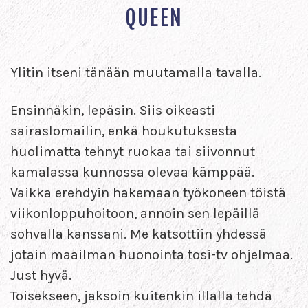
QUEEN
Ylitin itseni tänään muutamalla tavalla.
Ensinnäkin, lepäsin. Siis oikeasti
sairaslomailin, enkä houkutuksesta
huolimatta tehnyt ruokaa tai siivonnut
kamalassa kunnossa olevaa kämppää.
Vaikka erehdyin hakemaan työkoneen töistä
viikonloppuhoitoon, annoin sen lepäillä
sohvalla kanssani. Me katsottiin yhdessä
jotain maailman huonointa tosi-tv ohjelmaa.
Just hyvä.
Toisekseen, jaksoin kuitenkin illalla tehdä