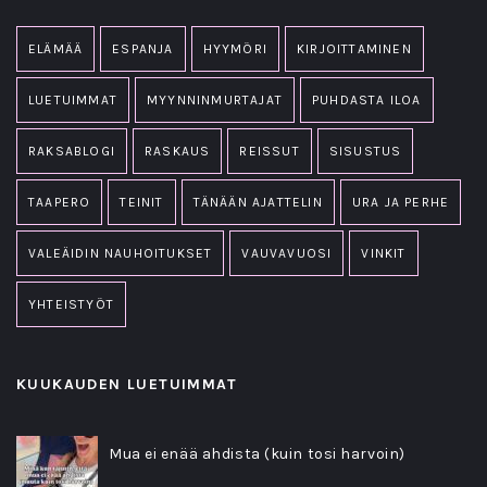
ELÄMÄÄ
ESPANJA
HYYMÖRI
KIRJOITTAMINEN
LUETUIMMAT
MYYNNINMURTAJAT
PUHDASTA ILOA
RAKSABLOGI
RASKAUS
REISSUT
SISUSTUS
TAAPERO
TEINIT
TÄNÄÄN AJATTELIN
URA JA PERHE
VALEÄIDIN NAUHOITUKSET
VAUVAVUOSI
VINKIT
YHTEISTYÖT
KUUKAUDEN LUETUIMMAT
Mua ei enää ahdista (kuin tosi harvoin)