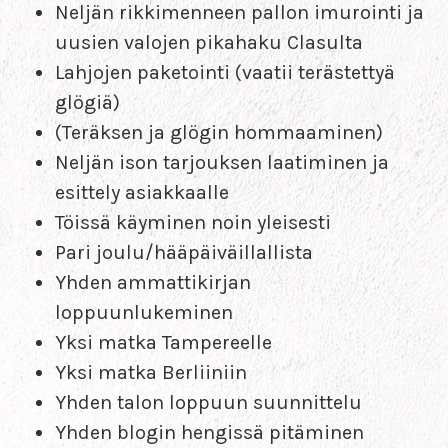
Neljän rikkimenneen pallon imurointi ja
uusien valojen pikahaku Clasulta
Lahjojen paketointi (vaatii terästettyä
glögiä)
(Teräksen ja glögin hommaaminen)
Neljän ison tarjouksen laatiminen ja
esittely asiakkaalle
Töissä käyminen noin yleisesti
Pari joulu/hääpäiväillallista
Yhden ammattikirjan
loppuunlukeminen
Yksi matka Tampereelle
Yksi matka Berliiniin
Yhden talon loppuun suunnittelu
Yhden blogin hengissä pitäminen