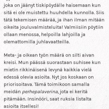
joka on jäänyt tiskipöydälle haisemaan kun
sitä ei ole muistettu huuhdella kunnolla. Siis
tätä tekemisen määrää, ja ihan ilman mitään
oikeita jouluvalmisteluita! Valmiisiin pöytiin
ollaan menossa, helpoilla lahjoilla ja
olemattomilla juhlavaatteilla.
Meta- ja oikean työn määrä on silti aivan
kreisi. Mun päässä suorastaan suhisee kun
mietin rikkinäisenä levynä kaikkia vielä
edessä olevia asioita. Nyt jos koskaan on
priorisoitava. Tämä toimikoon samalla
meidän
perhepalaverina
, jota ei keritä
pitämään. Insinööri, saat ruksia listalta
asioita itsellesi!