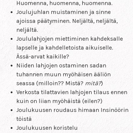
Huomenna, huomenna, huomenna.
Joulujuhlan muistaminen ja sinne
ajoissa päätyminen. Neljältä, neljältä,
neljältä.
Joululahjojen miettiminen kahdeksalle
lapselle ja kahdelletoista aikuiselle.
Ässä-arvat kaikille?
Niiden lahjojen ostaminen sadan
tuhannen muun myöhäisen ääliön
seassa (milloin?? Mistä?
mitä?
)
Verkosta tilattavien lahjojen tilaus ennen
kuin on liian myöhäistä (eilen?)
Joulukuusen roudaus himaan Insinöörin
töistä
Joulukuusen koristelu