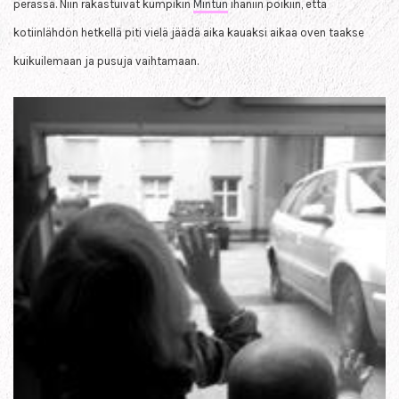
perässä. Niin rakastuivat k
um
pikin
Min
tun
ihaniin poikiin, että
k
otiinlähdön hetkellä piti vielä jäädä aika kauaksi aikaa oven taakse
kuikuilemaan ja pusuja vaihtamaan.