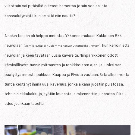
viikottain vai pitäisikö oikeasti harrastaa jotain sosiaalista
kanssakäymistä kun se siitä niin nauttii?
Ainakin tänään oli helppo innostaa Ykkönen mukaan Kakkosen 8kk
neuvolaan
, kun kerroin että
(71cm ja 9,4kg, ei kuulemma kasvanut tarpeek
si
. Hmph)
neuvolan jälkeen tavataan uusia kavereita. Niinpä Ykkönen odotti
kärsivällisesti tunnin mittausten ja ronkkimisten ajan, ja juoksi sen
päätyttyä innosta puhkuen Kaapoa ja Elvistä vastaan. Siitä alkoi monta
tuntia kestänyt ihana uusi kaveruus, jonka aikana juostiin puistossa,
tehtiin hiekkakakkuja, syötiin lounasta ja rakennettiin junarataa. Eikä
edes juurikaan tapeltu.