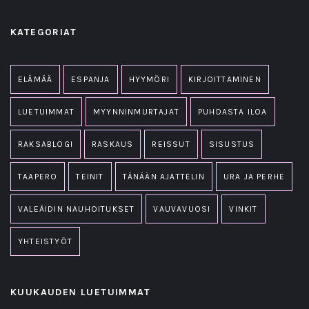
KATEGORIAT
ELÄMÄÄ
ESPANJA
HYYMÖRI
KIRJOITTAMINEN
LUETUIMMAT
MYYNNINMURTAJAT
PUHDASTA ILOA
RAKSABLOGI
RASKAUS
REISSUT
SISUSTUS
TAAPERO
TEINIT
TÄNÄÄN AJATTELIN
URA JA PERHE
VALEÄIDIN NAUHOITUKSET
VAUVAVUOSI
VINKIT
YHTEISTYÖT
KUUKAUDEN LUETUIMMAT