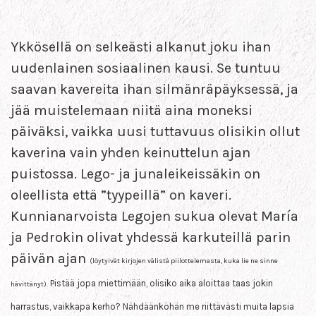
Ykkösellä on selkeästi alkanut joku ihan
uudenlainen sosiaalinen kausi. Se tuntuu
saavan kavereita ihan silmänräpäyksessä, ja
jää muistelemaan niitä aina moneksi
päiväksi, vaikka uusi tuttavuus olisikin ollut
kaverina vain yhden keinuttelun ajan
puistossa. Lego- ja junaleikeissäkin on
oleellista että ”tyypeillä” on kaveri.
Kunnianarvoista Legojen sukua olevat María
ja Pedrokin olivat yhdessä karkuteillä parin
päivän ajan
(löytyivät kirjojen välistä piilottelemasta, kuka lie ne sinne
Pistää jopa miettimään, olisiko aika aloittaa taas jokin
hävittänyt).
harrastus, vaikkapa kerho? Nähdäänköhän me riittävästi muita lapsia