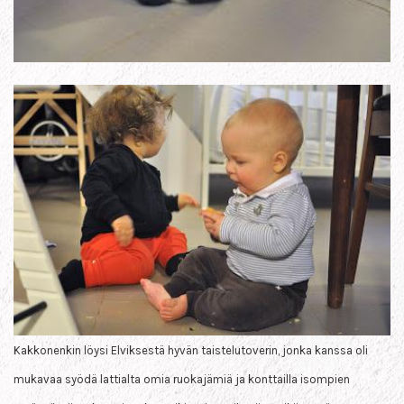
Kak
konenkin löysi Elviksest
ä hyvän taistelutoverin, jonka kanssa oli
mukavaa syödä lattialta om
ia
ruokajämiä ja konttailla isompien