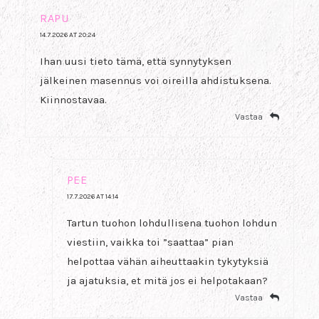
RAPU
14.7.2026 AT 20:24
Ihan uusi tieto tämä, että synnytyksen
jälkeinen masennus voi oireilla ahdistuksena.
Kiinnostavaa.
Vastaa
PEE
17.7.2026 AT 14:14
Tartun tuohon lohdullisena tuohon lohdun
viestiin, vaikka toi ”saattaa” pian
helpottaa vähän aiheuttaakin tykytyksiä
ja ajatuksia, et mitä jos ei helpotakaan?
Vastaa