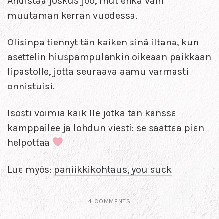
Ahdistaa joskus joo, mut ehkä vain
muutaman kerran vuodessa.
Olisinpa tiennyt tän kaiken sinä iltana, kun
asettelin hiuspampulankin oikeaan paikkaan
lipastolle, jotta seuraava aamu varmasti
onnistuisi.
Isosti voimia kaikille jotka tän kanssa
kamppailee ja lohdun viesti: se saattaa pian
helpottaa
Lue myös:
paniikkikohtaus, you suck
4 COMMENTS