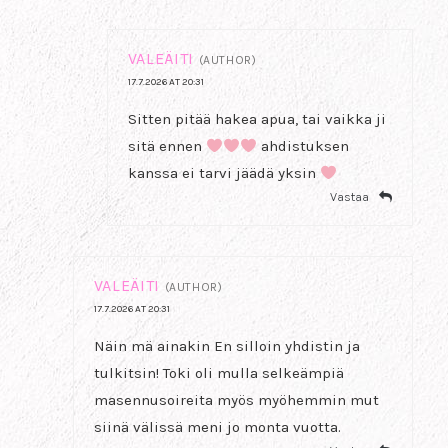
VALEÄITI
(AUTHOR)
17.7.2026 AT 20:31
Sitten pitää hakea apua, tai vaikka ji
sitä ennen
ahdistuksen
kanssa ei tarvi jäädä yksin
Vastaa
VALEÄITI
(AUTHOR)
17.7.2026 AT 20:31
Näin mä ainakin En silloin yhdistin ja
tulkitsin! Toki oli mulla selkeämpiä
masennusoireita myös myöhemmin mut
siinä välissä meni jo monta vuotta.