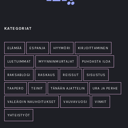
KATEGORIAT
ELÄMÄÄ
ESPANJA
HYYMÖRI
KIRJOITTAMINEN
LUETUIMMAT
MYYNNINMURTAJAT
PUHDASTA ILOA
RAKSABLOGI
RASKAUS
REISSUT
SISUSTUS
TAAPERO
TEINIT
TÄNÄÄN AJATTELIN
URA JA PERHE
VALEÄIDIN NAUHOITUKSET
VAUVAVUOSI
VINKIT
YHTEISTYÖT