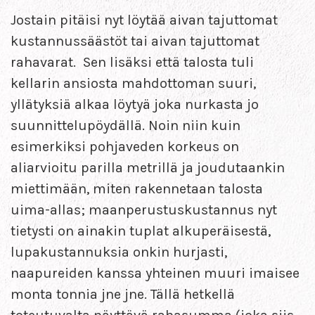
Jostain pitäisi nyt löytää aivan tajuttomat
kustannussäästöt tai aivan tajuttomat
rahavarat. Sen lisäksi että talosta tuli
kellarin ansiosta mahdottoman suuri,
yllätyksiä alkaa löytyä joka nurkasta jo
suunnittelupöydällä. Noin niin kuin
esimerkiksi pohjaveden korkeus on
aliarvioitu parilla metrillä ja joudutaankin
miettimään, miten rakennetaan talosta
uima-allas; maanperustuskustannus nyt
tietysti on ainakin tuplat alkuperäisestä,
lupakustannuksia onkin hurjasti,
naapureiden kanssa yhteinen muuri imaisee
monta tonnia jne jne. Tällä hetkellä