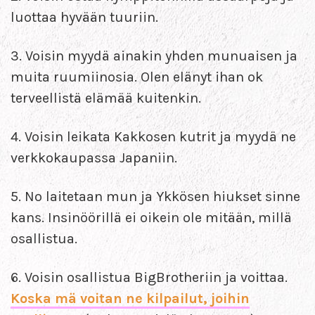
luottaa hyvään tuuriin.
3. Voisin myydä ainakin yhden munuaisen ja
muita ruumiinosia. Olen elänyt ihan ok
terveellistä elämää kuitenkin.
4. Voisin leikata Kakkosen kutrit ja myydä ne
verkkokaupassa Japaniin.
5. No laitetaan mun ja Ykkösen hiukset sinne
kans. Insinöörillä ei oikein ole mitään, millä
osallistua.
6. Voisin osallistua BigBrotheriin ja voittaa.
Koska mä voitan ne kilpailut, joihin