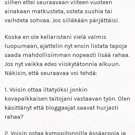
siihen ettei seuraavaan viiteen vuoteen
ainakaan matkusteta, osteta sushia tai
vaihdeta sohvaa. Jos silläkään pärjättäisi.
Koska en ole kellaristani vielä valmis
luopumaan, ajattelin nyt ensin listata tapoja
saada mahdollisimman nopeasti lisää rahaa.
Jos nyt vaikka edes viiskytätonnia alkuun.
Näkisin, että seuraavaa voi tehdä:
1. Voisin ottaa iltatyöksi jonkin
kovapalkkaisen taitojani vastaavan työn. Olen
käsittänyt että bloggaajat saavat hurjasti
rahaa?
2. Voisin ostaa kymppitonnilla ässäarpoja ja