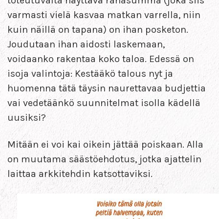
toteutuvalta näyttävä rahasumma (joka siis
varmasti vielä kasvaa matkan varrella, niin
kuin näillä on tapana) on ihan posketon.
Joudutaan ihan aidosti laskemaan,
voidaanko rakentaa koko taloa. Edessä on
isoja valintoja: Kestääkö talous nyt ja
huomenna tätä täysin naurettavaa budjettia
vai vedetäänkö suunnitelmat isolla kädellä
uusiksi?
Mitään ei voi kai oikein jättää poiskaan. Alla
on muutama säästöehdotus, jotka ajattelin
laittaa arkkitehdin katsottaviksi.