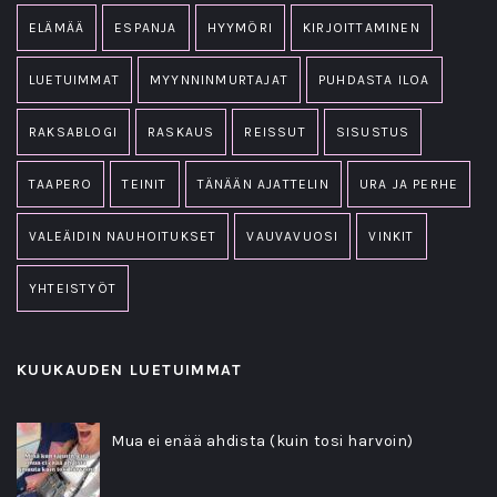
ELÄMÄÄ
ESPANJA
HYYMÖRI
KIRJOITTAMINEN
LUETUIMMAT
MYYNNINMURTAJAT
PUHDASTA ILOA
RAKSABLOGI
RASKAUS
REISSUT
SISUSTUS
TAAPERO
TEINIT
TÄNÄÄN AJATTELIN
URA JA PERHE
VALEÄIDIN NAUHOITUKSET
VAUVAVUOSI
VINKIT
YHTEISTYÖT
KUUKAUDEN LUETUIMMAT
Mua ei enää ahdista (kuin tosi harvoin)