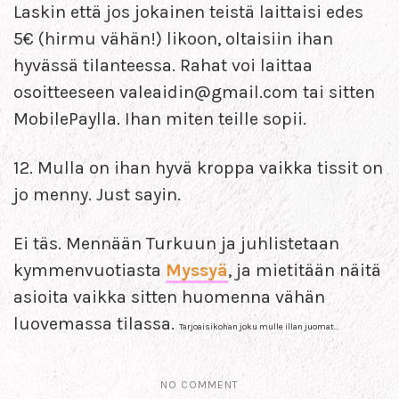
Laskin että jos jokainen teistä laittaisi edes
5€ (hirmu vähän!) likoon, oltaisiin ihan
hyvässä tilanteessa. Rahat voi laittaa
osoitteeseen valeaidin@gmail.com tai sitten
MobilePaylla. Ihan miten teille sopii.
12. Mulla on ihan hyvä kroppa vaikka tissit on
jo menny. Just sayin.
Ei täs. Mennään Turkuun ja juhlistetaan
kymmenvuotiasta
Myssyä
, ja mietitään näitä
asioita vaikka sitten huomenna vähän
luovemassa tilassa.
Tarjoaisikohan joku mulle illan juomat…
NO COMMENT