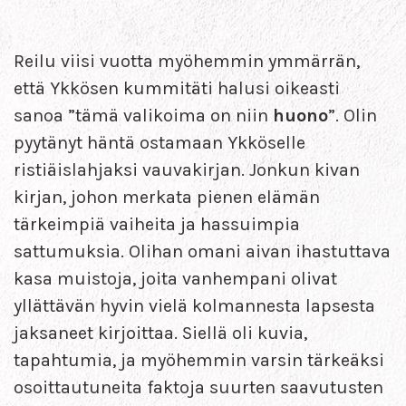
Reilu viisi vuotta myöhemmin ymmärrän,
että Ykkösen kummitäti halusi oikeasti
sanoa ”tämä valikoima on niin
huono
”. Olin
pyytänyt häntä ostamaan Ykköselle
ristiäislahjaksi vauvakirjan. Jonkun kivan
kirjan, johon merkata pienen elämän
tärkeimpiä vaiheita ja hassuimpia
sattumuksia. Olihan omani aivan ihastuttava
kasa muistoja, joita vanhempani olivat
yllättävän hyvin vielä kolmannesta lapsesta
jaksaneet kirjoittaa. Siellä oli kuvia,
tapahtumia, ja myöhemmin varsin tärkeäksi
osoittautuneita faktoja suurten saavutusten