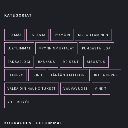
KATEGORIAT
ELÄMÄÄ
ESPANJA
HYYMÖRI
KIRJOITTAMINEN
LUETUIMMAT
MYYNNINMURTAJAT
PUHDASTA ILOA
RAKSABLOGI
RASKAUS
REISSUT
SISUSTUS
TAAPERO
TEINIT
TÄNÄÄN AJATTELIN
URA JA PERHE
VALEÄIDIN NAUHOITUKSET
VAUVAVUOSI
VINKIT
YHTEISTYÖT
KUUKAUDEN LUETUIMMAT