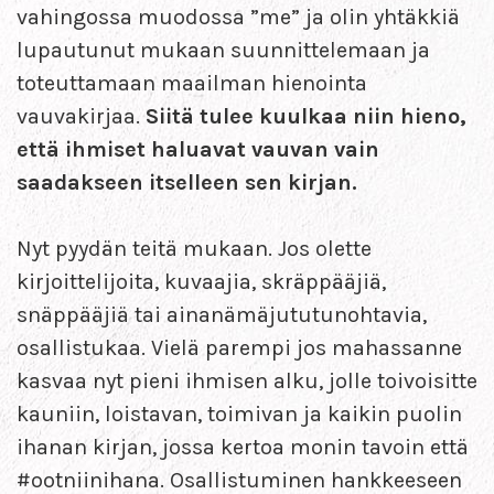
vahingossa muodossa ”me” ja olin yhtäkkiä
lupautunut mukaan suunnittelemaan ja
toteuttamaan maailman hienointa
vauvakirjaa.
Siitä tulee kuulkaa niin hieno,
että ihmiset haluavat vauvan vain
saadakseen itselleen sen kirjan.
Nyt pyydän teitä mukaan. Jos olette
kirjoittelijoita, kuvaajia, skräppääjiä,
snäppääjiä tai ainanämäjututunohtavia,
osallistukaa. Vielä parempi jos mahassanne
kasvaa nyt pieni ihmisen alku, jolle toivoisitte
kauniin, loistavan, toimivan ja kaikin puolin
ihanan kirjan, jossa kertoa monin tavoin että
#ootniinihana. Osallistuminen hankkeeseen