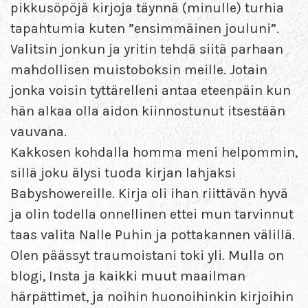
pikkusöpöjä kirjoja täynnä (minulle) turhia
tapahtumia kuten ”ensimmäinen jouluni”.
Valitsin jonkun ja yritin tehdä siitä parhaan
mahdollisen muistoboksin meille. Jotain
jonka voisin tyttärelleni antaa eteenpäin kun
hän alkaa olla aidon kiinnostunut itsestään
vauvana.
Kakkosen kohdalla homma meni helpommin,
sillä joku älysi tuoda kirjan lahjaksi
Babyshowereille. Kirja oli ihan riittävän hyvä
ja olin todella onnellinen ettei mun tarvinnut
taas valita Nalle Puhin ja pottakannen välillä.
Olen päässyt traumoistani toki yli. Mulla on
blogi, Insta ja kaikki muut maailman
härpättimet, ja noihin huonoihinkin kirjoihin