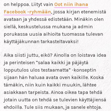
on helppoa. Liityt vain
Oot niin ihana
Facebook -ryhmään
, jossa kirjan etenemistä
avataan ja yhdessä edistetään. Minäkin olen
siellä, keskustelussa mukana ja admin
porukassa uusia aihioita tuomassa tulevan
käyttäjäkunnan tarkasteltavaksi!
Aika siisti juttu, eikö? Ainolla on loistava idea
ja perinteisen ”salaa kaikki ja päjäytä
lopputulos ulos testaamatta” -konseptin
sijaan hän haluaa avata oven kaikille. Koska
tämäkin, niin kuin kaikki muukin, lähtee
asiakkaan tarpeista. Ainoa oikea tapa tehdä
jotain uutta on tehdä se tulevien käyttäjiensä
ehdoilla. Tule siis mukaan, ja sanele ehtoja.