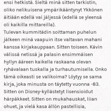
ensi hetkistä. Sieltä minä sitten tarkistin,
oliko nelikuisena ympärikääntynyt Ykkönen
äitiään edellä vai jäljessä (edellä se yleensä
oli kaikilla mittareilla).
Tulevan kummitädin soittaman puhelun
jälkeen minä vaapuin itse valtavan mahani
kanssa kirjakauppaan. Sitten toiseen. Kävin
välissä netissä ja palasin ensimmäisen
hyllyn ääreen kaikella raskaana olevan
ryhävalaan tuskalla ja turhautumisella. Onko
tämä oikeasti se valikoima? Löytyy se sama
kirja, joka minusta on täytetty vuonna -83.
Sitten on Disney-kyllästetyt lisensioidut
härpäkkeet. Sitten on mukahauskat, liian
ohuet, ja vielä kasa ällön pastellisia,