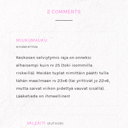
2 COMMENTS
MIUKUMAUKU
12.11.2021 AT 17:24
Keskosen selviytymis raja on onneksi
alhaisempi kuin rv 25 (toki isommilla
riskeillä). Meidän tuplat nimittäin päätti tulla
tähän maailmaan rv 23+6 (tai yrittivät jo 22+6,
mutta saivat viikon pidettyä vauvat sisällä).
Lääketiede on ihmeellinen!
VALEÄITI
(AUTHOR)