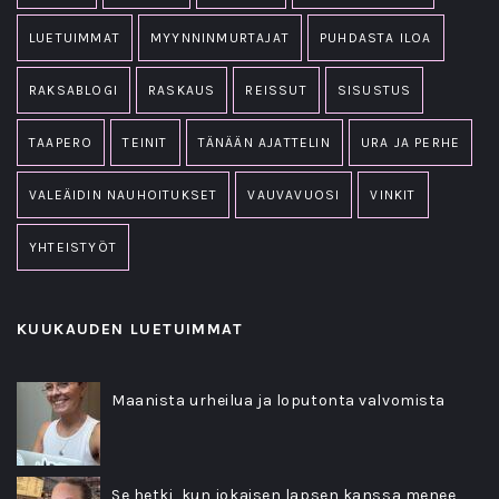
LUETUIMMAT
MYYNNINMURTAJAT
PUHDASTA ILOA
RAKSABLOGI
RASKAUS
REISSUT
SISUSTUS
TAAPERO
TEINIT
TÄNÄÄN AJATTELIN
URA JA PERHE
VALEÄIDIN NAUHOITUKSET
VAUVAVUOSI
VINKIT
YHTEISTYÖT
KUUKAUDEN LUETUIMMAT
Maanista urheilua ja loputonta valvomista
Se hetki, kun jokaisen lapsen kanssa menee