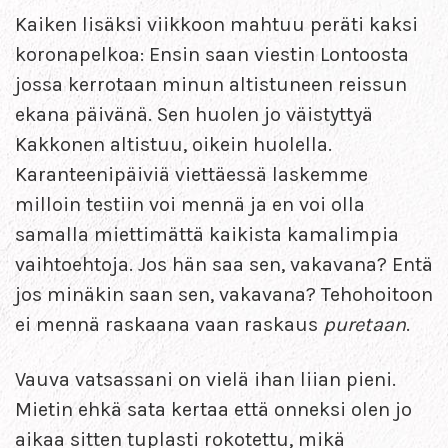
Kaiken lisäksi viikkoon mahtuu peräti kaksi
koronapelkoa: Ensin saan viestin Lontoosta
jossa kerrotaan minun altistuneen reissun
ekana päivänä. Sen huolen jo väistyttyä
Kakkonen altistuu, oikein huolella.
Karanteenipäiviä viettäessä laskemme
milloin testiin voi mennä ja en voi olla
samalla miettimättä kaikista kamalimpia
vaihtoehtoja. Jos hän saa sen, vakavana? Entä
jos minäkin saan sen, vakavana? Tehohoitoon
ei mennä raskaana vaan raskaus
puretaan
.
Vauva vatsassani on vielä ihan liian pieni.
Mietin ehkä sata kertaa että onneksi olen jo
aikaa sitten tuplasti rokotettu, mikä