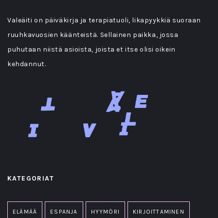
Valeäiti on päiväkirja ja terapiatuoli, likapyykkiä suoraan
ruuhkavuosien käänteistä. Sellainen paikka, jossa
puhutaan niistä asioista, joista et itse olisi oikein
kehdannut.
KATEGORIAT
ELÄMÄÄ
ESPANJA
HYYMÖRI
KIRJOITTAMINEN