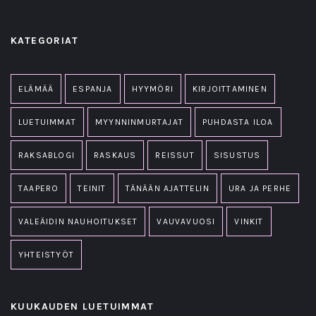
KATEGORIAT
ELÄMÄÄ
ESPANJA
HYYMÖRI
KIRJOITTAMINEN
LUETUIMMAT
MYYNNINMURTAJAT
PUHDASTA ILOA
RAKSABLOGI
RASKAUS
REISSUT
SISUSTUS
TAAPERO
TEINIT
TÄNÄÄN AJATTELIN
URA JA PERHE
VALEÄIDIN NAUHOITUKSET
VAUVAVUOSI
VINKIT
YHTEISTYÖT
KUUKAUDEN LUETUIMMAT