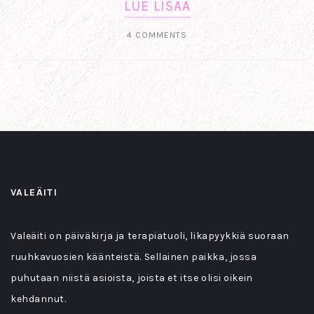
LUE LISÄÄ
4 COMMENTS
VALEÄITI
Valeäiti on päiväkirja ja terapiatuoli, likapyykkiä suoraan
ruuhkavuosien käänteistä. Sellainen paikka, jossa
puhutaan niistä asioista, joista et itse olisi oikein
kehdannut.