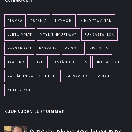
KATEGORIAT
ELÄMÄÄ
ESPANJA
HYYMÖRI
KIRJOITTAMINEN
LUETUIMMAT
MYYNNINMURTAJAT
PUHDASTA ILOA
RAKSABLOGI
RASKAUS
REISSUT
SISUSTUS
TAAPERO
TEINIT
TÄNÄÄN AJATTELIN
URA JA PERHE
VALEÄIDIN NAUHOITUKSET
VAUVAVUOSI
VINKIT
YHTEISTYÖT
KUUKAUDEN LUETUIMMAT
Se hetki, kun jokaisen lapsen kanssa menee