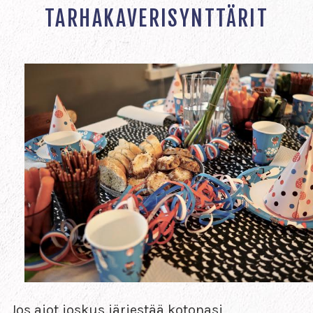
TARHAKAVERISYNTTÄRIT
Jos aiot joskus järjestää kotonasi