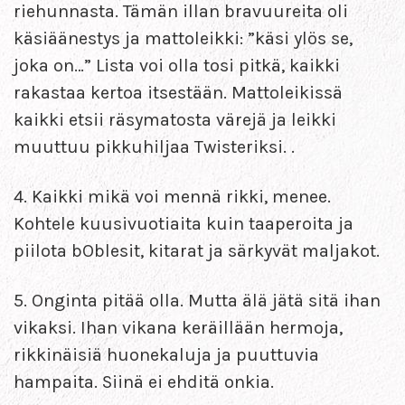
riehunnasta. Tämän illan bravuureita oli
käsiäänestys ja mattoleikki: ”käsi ylös se,
joka on…” Lista voi olla tosi pitkä, kaikki
rakastaa kertoa itsestään. Mattoleikissä
kaikki etsii räsymatosta värejä ja leikki
muuttuu pikkuhiljaa Twisteriksi. .
4. Kaikki mikä voi mennä rikki, menee.
Kohtele kuusivuotiaita kuin taaperoita ja
piilota bOblesit, kitarat ja särkyvät maljakot.
5. Onginta pitää olla. Mutta älä jätä sitä ihan
vikaksi. Ihan vikana keräillään hermoja,
rikkinäisiä huonekaluja ja puuttuvia
hampaita. Siinä ei ehditä onkia.