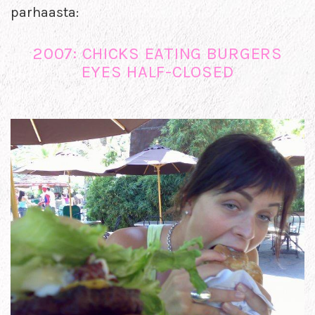
parhaasta:
2007: CHICKS EATING BURGERS
EYES HALF-CLOSED