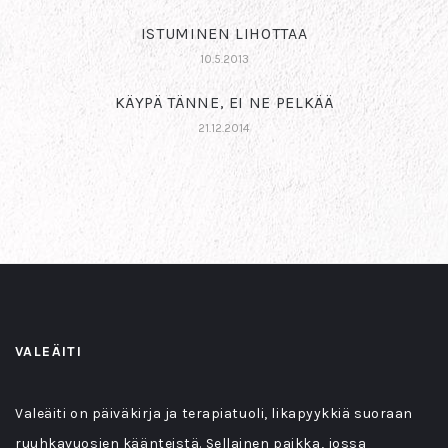
ISTUMINEN LIHOTTAA
10.5.2013
KÄYPÄ TÄNNE, EI NE PELKÄÄ
21.12.2014
VALEÄITI
Valeäiti on päiväkirja ja terapiatuoli, likapyykkiä suoraan
ruuhkavuosien käänteistä. Sellainen paikka, jossa