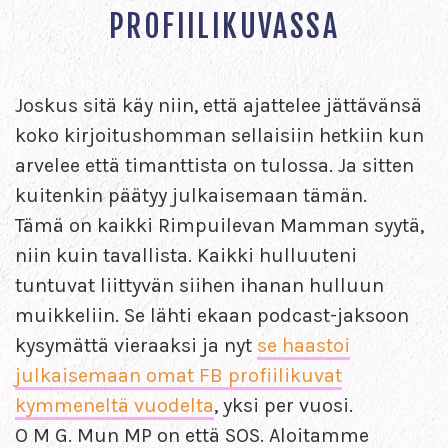
PROFIILIKUVASSA
Joskus sitä käy niin, että ajattelee jättävänsä
koko kirjoitushomman sellaisiin hetkiin kun
arvelee että timanttista on tulossa. Ja sitten
kuitenkin päätyy julkaisemaan tämän.
Tämä on kaikki Rimpuilevan Mamman syytä,
niin kuin tavallista. Kaikki hulluuteni
tuntuvat liittyvän siihen ihanan hulluun
muikkeliin. Se lähti ekaan podcast-jaksoon
kysymättä vieraaksi ja nyt
se haastoi
julkaisemaan omat FB profiilikuvat
kymmeneltä vuodelta
, yksi per vuosi.
O M G. Mun MP on että SOS. Aloitamme