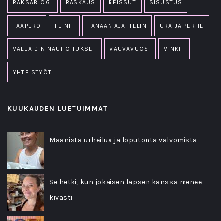
RAKSABLOGI
RASKAUS
REISSUT
SISUSTUS
TAAPERO
TEINIT
TÄNÄÄN AJATTELIN
URA JA PERHE
VALEÄIDIN NAUHOITUKSET
VAUVAVUOSI
VINKIT
YHTEISTYÖT
KUUKAUDEN LUETUIMMAT
Maanista urheilua ja loputonta valvomista
Se hetki, kun jokaisen lapsen kanssa menee
kivasti