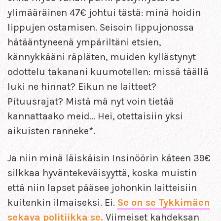
ylimääräinen 47€ johtui tästä: minä hoidin
lippujen ostamisen. Seisoin lippujonossa
hätääntyneenä ympäriltäni etsien,
kännykkääni räpläten, muiden kyllästynyt
odottelu takanani kuumotellen: missä täällä
luki ne hinnat? Eikun ne laitteet?
Pituusrajat? Mistä mä nyt voin tietää
kannattaako meid… Hei, otettaisiin yksi
aikuisten ranneke*.
Ja niin minä läiskäisin Insinöörin käteen 39€
silkkaa hyväntekeväisyyttä, koska muistin
että niin lapset pääsee johonkin laitteisiin
kuitenkin ilmaiseksi. Ei.
Se on se Tykkimäen
sekava politiikka se.
Viimeiset kahdeksan