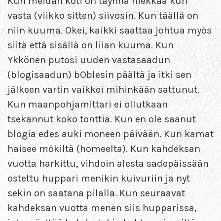
Kun meidän koti on täynnä hiekkaa kun
vasta (viikko sitten) siivosin. Kun täällä on
niin kuuma. Okei, kaikki saattaa johtua myös
siitä että sisällä on liian kuuma. Kun
Ykkönen putosi uuden vastasaadun
(blogisaadun) bOblesin päältä ja itki sen
jälkeen vartin vaikkei mihinkään sattunut.
Kun maanpohjamittari ei ollutkaan
tsekannut koko tonttia. Kun en ole saanut
blogia edes auki moneen päivään. Kun kamat
haisee mökiltä (homeelta). Kun kahdeksan
vuotta harkittu, vihdoin alesta sadepäissään
ostettu huppari menikin kuivuriin ja nyt
sekin on saatana pilalla. Kun seuraavat
kahdeksan vuotta menen siis hupparissa,