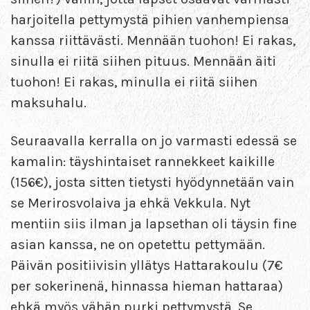
harjoitella pettymystä pihien vanhempiensa
kanssa riittävästi. Mennään tuohon! Ei rakas,
sinulla ei riitä siihen pituus. Mennään äiti
tuohon! Ei rakas, minulla ei riitä siihen
maksuhalu.
Seuraavalla kerralla on jo varmasti edessä se
kamalin: täyshintaiset rannekkeet kaikille
(156€), josta sitten tietysti hyödynnetään vain
se Merirosvolaiva ja ehkä Vekkula. Nyt
mentiin siis ilman ja lapsethan oli täysin fine
asian kanssa, ne on opetettu pettymään.
Päivän positiivisin yllätys Hattarakoulu (7€
per sokerinenä, hinnassa hieman hattaraa)
ehkä myös vähän purki pettymystä. Se