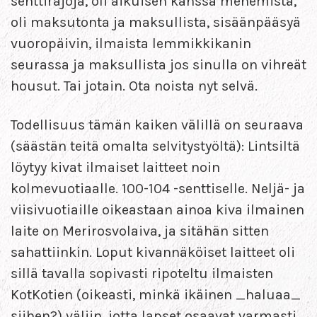
senttirajoja, oli aikuisen kanssa menemistä,
oli maksutonta ja maksullista, sisäänpääsyä
vuoropäivin, ilmaista lemmikkikanin
seurassa ja maksullista jos sinulla on vihreät
housut. Tai jotain. Ota noista nyt selvä.
Todellisuus tämän kaiken välillä on seuraava
(säästän teitä omalta selvitystyöltä): Lintsiltä
löytyy kivat ilmaiset laitteet noin
kolmevuotiaalle. 100-104 -senttiselle. Neljä- ja
viisivuotiaille oikeastaan ainoa kiva ilmainen
laite on Merirosvolaiva, ja sitähän sitten
sahattiinkin. Loput kivannäköiset laitteet oli
sillä tavalla sopivasti ripoteltu ilmaisten
KotKotien (oikeasti, minkä ikäinen _haluaa_
siihen?) väliin, jotta lapset osaavat varmasti