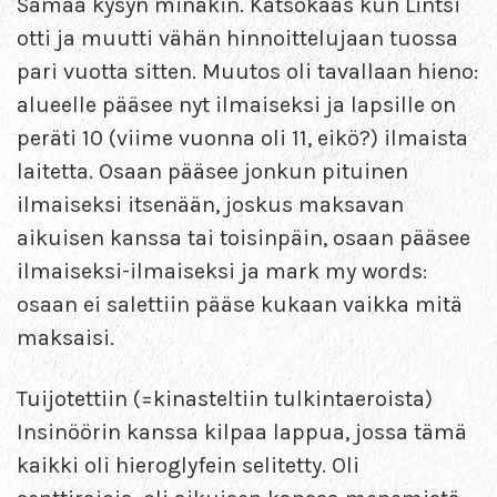
Samaa kysyn minäkin. Katsokaas kun Lintsi
otti ja muutti vähän hinnoittelujaan tuossa
pari vuotta sitten. Muutos oli tavallaan hieno:
alueelle pääsee nyt ilmaiseksi ja lapsille on
peräti 10 (viime vuonna oli 11, eikö?) ilmaista
laitetta. Osaan pääsee jonkun pituinen
ilmaiseksi itsenään, joskus maksavan
aikuisen kanssa tai toisinpäin, osaan pääsee
ilmaiseksi-ilmaiseksi ja mark my words:
osaan ei salettiin pääse kukaan vaikka mitä
maksaisi.
Tuijotettiin (=kinasteltiin tulkintaeroista)
Insinöörin kanssa kilpaa lappua, jossa tämä
kaikki oli hieroglyfein selitetty. Oli