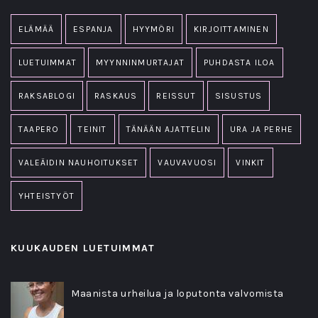
ELÄMÄÄ
ESPANJA
HYYMÖRI
KIRJOITTAMINEN
LUETUIMMAT
MYYNNINMURTAJAT
PUHDASTA ILOA
RAKSABLOGI
RASKAUS
REISSUT
SISUSTUS
TAAPERO
TEINIT
TÄNÄÄN AJATTELIN
URA JA PERHE
VALEÄIDIN NAUHOITUKSET
VAUVAVUOSI
VINKIT
YHTEISTYÖT
KUUKAUDEN LUETUIMMAT
Maanista urheilua ja loputonta valvomista