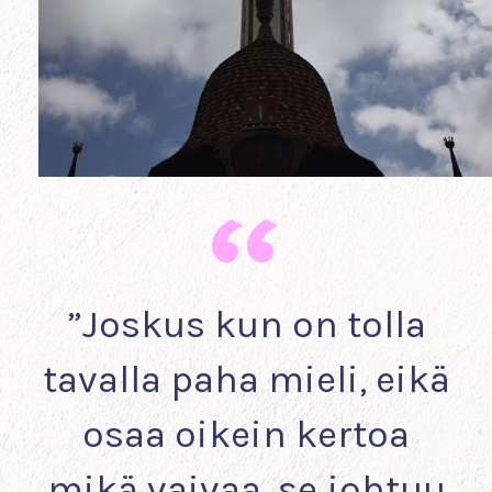
”Joskus kun on tolla
tavalla paha mieli, eikä
osaa oikein kertoa
mikä vaivaa, se johtuu